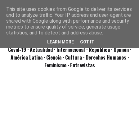
This site uses cookies from Google to deliver its services
and to analyze traffic. Your IP address and user-agent are
shared with Google along with performance and security
metrics to ensure quality of service, generate usage
statistics, and to detect and address abuse.
LEARN MORE
GOT IT
Covid-19
· Actualidad
· Internacional
· República
· Opinión
·
América Latina ·
Ciencia ·
Cultura ·
Derechos Humanos ·
Feminismo ·
Entrevistas