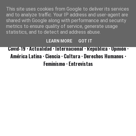
This site uses cookies from Google to deliver its services
and to analyze traffic. Your IP address and user-agent are
shared with Google along with performance and security
metrics to ensure quality of service, generate usage
statistics, and to detect and address abuse.
LEARN MORE
GOT IT
Covid-19
· Actualidad
· Internacional
· República
· Opinión
·
América Latina ·
Ciencia ·
Cultura ·
Derechos Humanos ·
Feminismo ·
Entrevistas