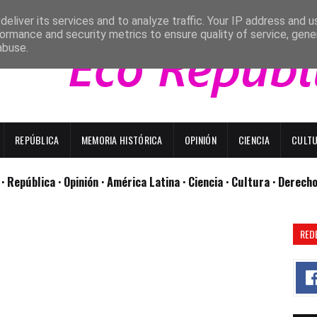
eliver its services and to analyze traffic. Your IP address and 
ormance and security metrics to ensure quality of service, gen
abuse.
REPÚBLICA
MEMORIA HISTÓRICA
OPINIÓN
CIENCIA
CULT
l
· República
· Opinión
· América Latina ·
Ciencia ·
Cultura ·
Derech
RED