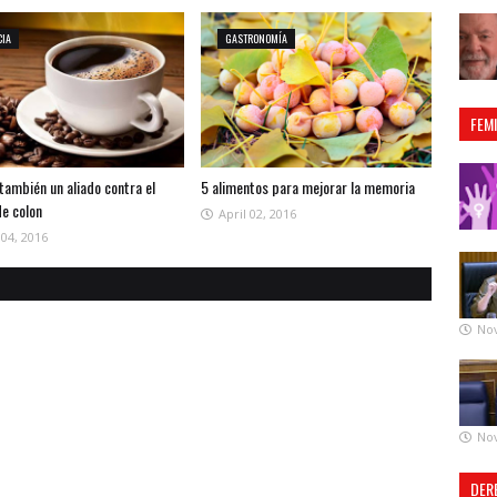
CIA
GASTRONOMÍA
FEM
 también un aliado contra el
5 alimentos para mejorar la memoria
de colon
April 02, 2016
 04, 2016
No
No
DER