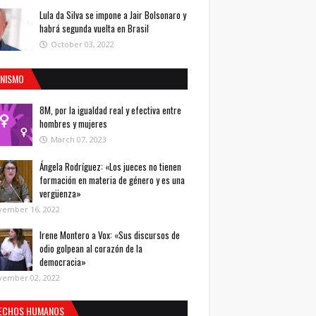
Lula da Silva se impone a Jair Bolsonaro y
habrá segunda vuelta en Brasil
October 03, 2022
INISMO
8M, por la igualdad real y efectiva entre
hombres y mujeres
March 07, 2023
Ángela Rodríguez: «Los jueces no tienen
formación en materia de género y es una
vergüenza»
vember 16, 2022
Irene Montero a Vox: «Sus discursos de
odio golpean al corazón de la
democracia»
vember 02, 2022
ECHOS HUMANOS