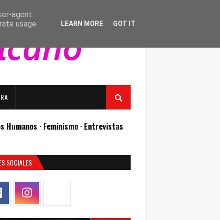
user-agent
erate usage
LEARN MORE
GOT IT
URA
os Humanos ·
Feminismo ·
Entrevistas
ES SOCIALES