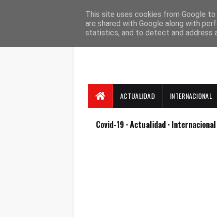
Suscríbete
Contacto
Nosotros
This site uses cookies from Google to d
are shared with Google along with perf
statistics, and to detect and address 
ACTUALIDAD
INTERNACIONAL
Covid-19
· Actualidad
· Internaciona