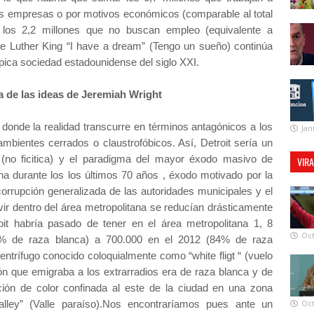
sus empresas o por motivos económicos (comparable al total
 los 2,2 millones que no buscan empleo (equivalente a
 de Luther King “I have a dream” (Tengo un sueño) continúa
pica sociedad estadounidense del siglo XXI.
a de las ideas de Jeremiah Wright
 donde la realidad transcurre en términos antagónicos a los
Jan
mbientes cerrados o claustrofóbicos. Así, Detroit sería un
l (no ficitica) y el paradigma del mayor éxodo masivo de
VIR
na durante los los últimos 70 años , éxodo motivado por la
orrupción generalizada de las autoridades municipales y el
vir dentro del área metropolitana se reducían drásticamente
troit habría pasado de tener en el área metropolitana 1, 8
Oct
 % de raza blanca) a 700.000 en el 2012 (84% de raza
ntrífugo conocido coloquialmente como “white fligt “ (vuelo
ón que emigraba a los extrarradios era de raza blanca y de
ción de color confinada al este de la ciudad en una zona
lley” (Valle paraíso).Nos encontraríamos pues ante un
Oct