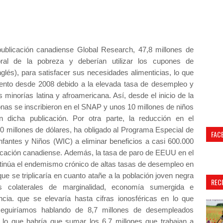
publicación canadiense Global Research, 47,8 millones de
bral de la pobreza y deberían utilizar los cupones de
glés), para satisfacer sus necesidades alimenticias, lo que
iento desde 2008 debido a la elevada tasa de desempleo y
minorías latina y afroamericana. Así, desde el inicio de la
onas se inscribieron en el SNAP y unos 10 millones de niños
n dicha publicación. Por otra parte, la reducción en el
0 millones de dólares, ha obligado al Programa Especial de
FAC
nfantes y Niños (WIC) a eliminar beneficios a casi 600.000
licación canadiense. Además, la tasa de paro de EEUU en el
tinúa el endemismo crónico de altas tasas de desempleo en
ue se triplicaría en cuanto atañe a la población joven negra
REC
os colaterales de marginalidad, economía sumergida e
cia. que se elevaría hasta cifras ionosféricas en lo que
seguiríamos hablando de 8,7 millones de desempleados
a lo que habría que sumar los 6,7 millones que trabajan a