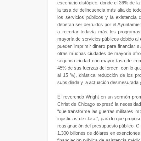
escenario distópico, donde el 36% de la 
la tasa de delincuencia más alta de tod
los servicios públicos y la existenci
deberán ser derruidos por el Ayuntamie
a recortar todavía más los programas d
mayoría de servicios públicos debido al 
pueden imprimir dinero para financiar su
otras muchas ciudades de mayoría afro
segunda ciudad con mayor tasa de crim
45% de sus fuerzas del orden, con lo que
al 15 %), drástica reducción de los pr
subsidiada y la actuación desmesurada y 
El reverendo Wright en un sermón pronu
Christ de Chicago expresó la necesidad
“que transforme las guerras militares imp
injusticias de clase”, para lo que propus
reasignación del presupuesto público. C
1.300 billones de dólares en exenciones
financiación pública de asistencia médi