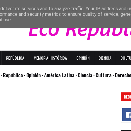
eliver its services and to analyze traffic. Your IP address and 
ormance and security metrics to ensure quality of service, gen
abuse.
REPÚBLICA
MEMORIA HISTÓRICA
OPINIÓN
CIENCIA
CULT
l
· República
· Opinión
· América Latina ·
Ciencia ·
Cultura ·
Derech
RED