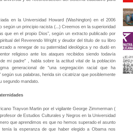
iada en la Universidad Howard (Washington) en el 2006
do según un principio racista (...) Creemos en la superioridad
más que en el propio Dios", según un extracto publicado por
iritual del Reverendo Wright y deudor del título de su libro
forzado a renegar de su paternidad ideológica y no dudó en
ntor religioso ante los ataques recibidos siendo todavía
e mi padre” , habla sobre la actitud vital de la población
igma generacional de “una segregación racial que ha
 según sus palabras, herida sin cicatrizar que posiblemente
e su segundo mandato.
raternidades
ricano Trayvon Martin por el vigilante George Zimmerman (
 profesor de Estudios Culturales y Negros en la Universidad
imero que aprendimos es que no hemos superado el asunto
e tenía la esperanza de que haber elegido a Obama nos