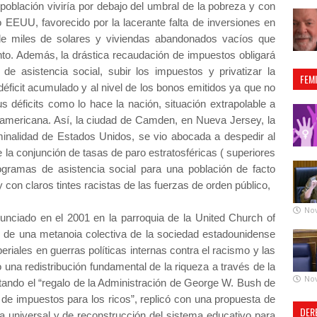
población viviría por debajo del umbral de la pobreza y con
o EEUU, favorecido por la lacerante falta de inversiones en
a de miles de solares y viviendas abandonados vacíos que
nto. Además, la drástica recaudación de impuestos obligará
e asistencia social, subir los impuestos y privatizar la
FEM
déficit acumulado y al nivel de los bonos emitidos ya que no
s déficits como lo hace la nación, situación extrapolable a
americana. Así, la ciudad de Camden, en Nueva Jersey, la
inalidad de Estados Unidos, se vio abocada a despedir al
 la conjunción de tasas de paro estratosféricas ( superiores
ogramas de asistencia social para una población de facto
con claros tintes racistas de las fuerzas de orden público,
No
nciado en el 2001 en la parroquia de la United Church of
 de una metanoia colectiva de la sociedad estadounidense
eriales en guerras políticas internas contra el racismo y las
o una redistribución fundamental de la riqueza a través de la
No
itando el “regalo de la Administración de George W. Bush de
 de impuestos para los ricos”, replicó con una propuesta de
DER
ca universal y de reconstrucción del sistema educativo para