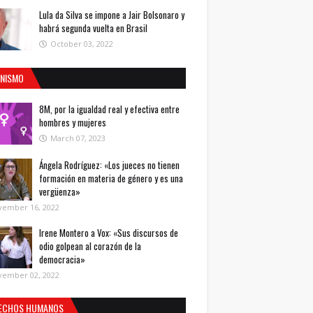
Lula da Silva se impone a Jair Bolsonaro y
habrá segunda vuelta en Brasil
October 03, 2022
INISMO
8M, por la igualdad real y efectiva entre
hombres y mujeres
March 07, 2023
Ángela Rodríguez: «Los jueces no tienen
formación en materia de género y es una
vergüenza»
vember 16, 2022
Irene Montero a Vox: «Sus discursos de
odio golpean al corazón de la
democracia»
vember 02, 2022
ECHOS HUMANOS