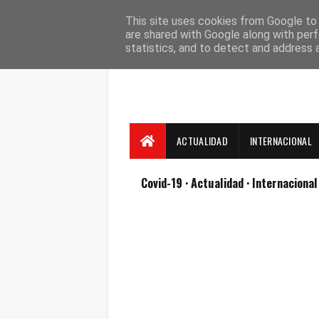
Suscríbete
Contacto
Nosotros
This site uses cookies from Google to d
are shared with Google along with perf
statistics, and to detect and address 
ACTUALIDAD
INTERNACIONAL
Covid-19
· Actualidad
· Internaciona