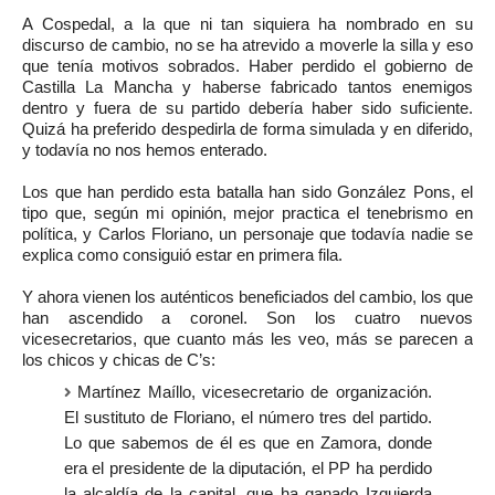
A Cospedal, a la que ni tan siquiera ha nombrado en su
discurso de cambio, no se ha atrevido a moverle la silla y eso
que tenía motivos sobrados. Haber perdido el gobierno de
Castilla La Mancha y haberse fabricado tantos enemigos
dentro y fuera de su partido debería haber sido suficiente.
Quizá ha preferido despedirla de forma simulada y en diferido,
y todavía no nos hemos enterado.
Los que han perdido esta batalla han sido González Pons, el
tipo que, según mi opinión, mejor practica el tenebrismo en
política, y Carlos Floriano, un personaje que todavía nadie se
explica como consiguió estar en primera fila.
Y ahora vienen los auténticos beneficiados del cambio, los que
han ascendido a coronel. Son los cuatro nuevos
vicesecretarios, que cuanto más les veo, más se parecen a
los chicos y chicas de C’s:
Martínez Maíllo, vicesecretario de organización.
El sustituto de Floriano, el número tres del partido.
Lo que sabemos de él es que en Zamora, donde
era el presidente de la diputación, el PP ha perdido
la alcaldía de la capital, que ha ganado Izquierda