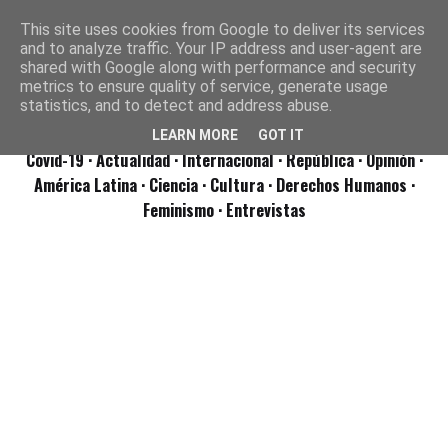
This site uses cookies from Google to deliver its services
and to analyze traffic. Your IP address and user-agent are
shared with Google along with performance and security
metrics to ensure quality of service, generate usage
statistics, and to detect and address abuse.
LEARN MORE
GOT IT
Covid-19
· Actualidad
· Internacional
· República
· Opinión
·
América Latina ·
Ciencia ·
Cultura ·
Derechos Humanos ·
Feminismo ·
Entrevistas