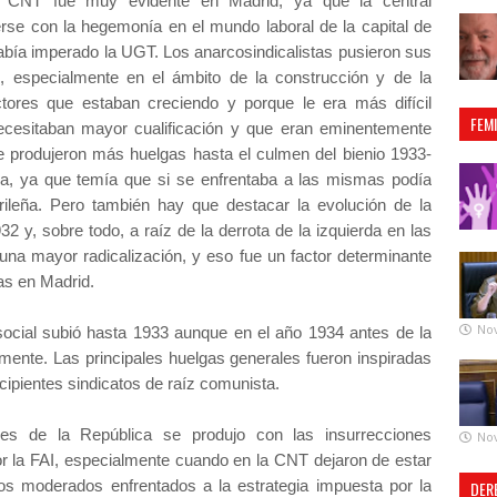
a CNT fue muy evidente en Madrid, ya que la central
cerse con la hegemonía en el mundo laboral de la capital de
bía imperado la UGT. Los anarcosindicalistas pusieron sus
o, especialmente en el ámbito de la construcción y de la
tores que estaban creciendo y porque le era más difícil
FEM
ecesitaban mayor cualificación y que eran eminentemente
 se produjeron más huelgas hasta el culmen del bienio 1933-
da, ya que temía que si se enfrentaba a las mismas podía
rileña. Pero también hay que destacar la evolución de la
932 y, sobre todo, a raíz de la derrota de la izquierda en las
una mayor radicalización, y eso fue un factor determinante
as en Madrid.
No
 social subió hasta 1933 aunque en el año 1934 antes de la
amente. Las principales huelgas generales fueron inspiradas
ncipientes sindicatos de raíz comunista.
les de la República se produjo con las insurrecciones
No
 la FAI, especialmente cuando en la CNT dejaron de estar
 los moderados enfrentados a la estrategia impuesta por la
DER