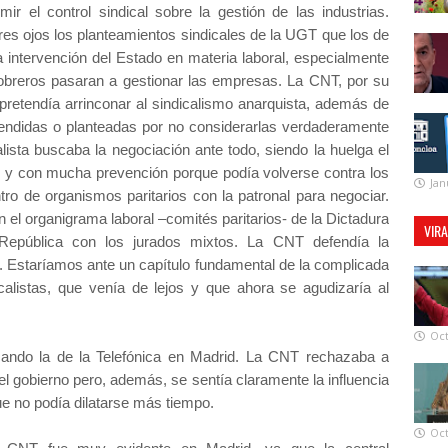
ir el control sindical sobre la gestión de las industrias.
res ojos los planteamientos sindicales de la UGT que los de
 intervención del Estado en materia laboral, especialmente
breros pasaran a gestionar las empresas. La CNT, por su
pretendía arrinconar al sindicalismo anarquista, además de
rendidas o planteadas por no considerarlas verdaderamente
alista buscaba la negociación ante todo, siendo la huelga el
 y con mucha prevención porque podía volverse contra los
Jan
o de organismos paritarios con la patronal para negociar.
n el organigrama laboral –comités paritarios- de la Dictadura
VIR
República con los jurados mixtos. La CNT defendía la
a. Estaríamos ante un capítulo fundamental de la complicada
icalistas, que venía de lejos y que ahora se agudizaría al
Oct
acando la de la Telefónica en Madrid. La CNT rechazaba a
 del gobierno pero, además, se sentía claramente la influencia
ue no podía dilatarse más tiempo.
Oct