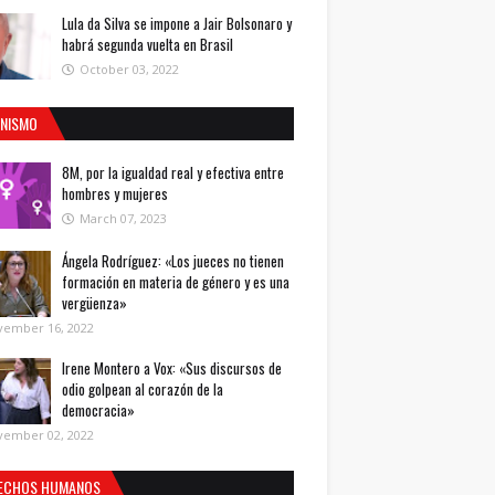
Lula da Silva se impone a Jair Bolsonaro y
habrá segunda vuelta en Brasil
October 03, 2022
INISMO
8M, por la igualdad real y efectiva entre
hombres y mujeres
March 07, 2023
Ángela Rodríguez: «Los jueces no tienen
formación en materia de género y es una
vergüenza»
vember 16, 2022
Irene Montero a Vox: «Sus discursos de
odio golpean al corazón de la
democracia»
vember 02, 2022
ECHOS HUMANOS