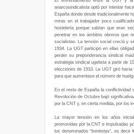
El enfrentamiento entre la UGT y l
anarcosindicalista optó por intentar ha
España donde desde tradicionalmente ha
miras en el trabajador poco cualificad
hostelería porque sabían que eran sec
penetrar en los ámbitos obreros que n
socialistas. La tensión social creció y
1934. La UGT participó en ellas obliga
perder su preponderancia sindical mad
estrategia sindical ugetista a partir de 1
elecciones de 1933. La UGT giró hacia 
para que aumentase el número de huelg
En el resto de España la conflictividad
Revolución de Octubre bajó significativ
por la CNT y, en cierta medida, por los i
La mayor tensión en los años inicia
promovidas por la CNT e impulsadas por
los denominados “trentistas”, es decir