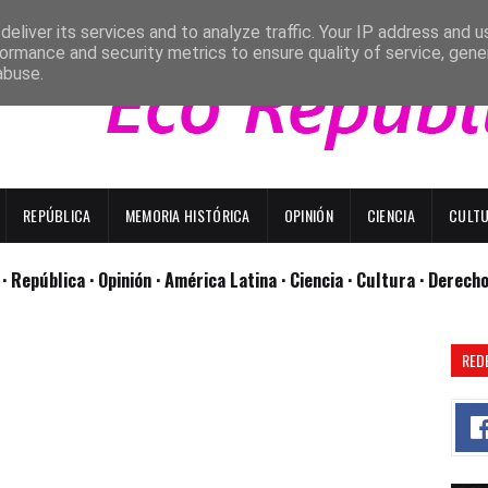
eliver its services and to analyze traffic. Your IP address and 
ormance and security metrics to ensure quality of service, gen
abuse.
REPÚBLICA
MEMORIA HISTÓRICA
OPINIÓN
CIENCIA
CULT
l
· República
· Opinión
· América Latina ·
Ciencia ·
Cultura ·
Derech
RED