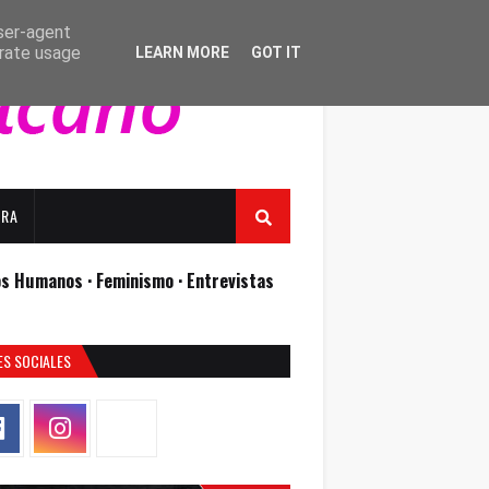
user-agent
erate usage
LEARN MORE
GOT IT
URA
os Humanos ·
Feminismo ·
Entrevistas
ES SOCIALES