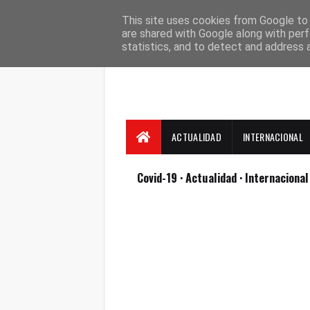
Suscríbete
Contacto
Nosotros
This site uses cookies from Google to d
are shared with Google along with perf
statistics, and to detect and address 
ACTUALIDAD
INTERNACIONAL
Covid-19
· Actualidad
· Internaciona