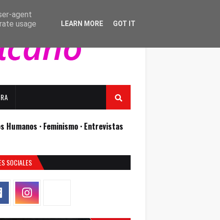
user-agent
erate usage
LEARN MORE
GOT IT
URA
os Humanos ·
Feminismo ·
Entrevistas
ES SOCIALES