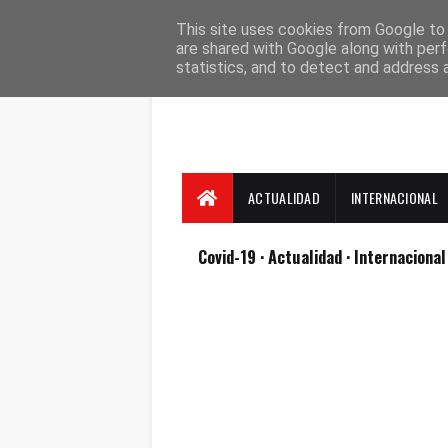
Suscríbete
Contacto
Nosotros
This site uses cookies from Google to d
are shared with Google along with perf
statistics, and to detect and address 
ACTUALIDAD
INTERNACIONAL
Covid-19
· Actualidad
· Internaciona