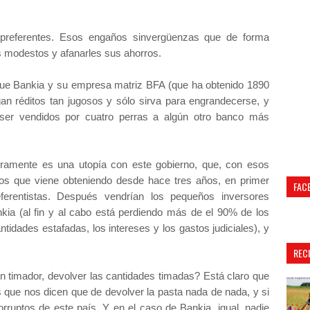
preferentes. Esos engaños sinvergüenzas que de forma
es modestos y afanarles sus ahorros.
 que Bankia y su empresa matriz BFA (que ha obtenido 1890
gan réditos tan jugosos y sólo sirva para engrandecerse, y
y ser vendidos por cuatro perras a algún otro banco más
uramente es una utopía con este gobierno, que, con esos
ios que viene obteniendo desde hace tres años, en primer
FAC
referentistas. Después vendrían los pequeños inversores
kia (al fin y al cabo está perdiendo más de el 90% de los
tidades estafadas, los intereses y los gastos judiciales), y
REC
n timador, devolver las cantidades timadas? Está claro que
 que nos dicen que de devolver la pasta nada de nada, y si
rruptos de este país. Y en el caso de Bankia, igual, nadie