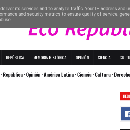
eliver its services and to analyze traffic. Your IP address and 
ormance and security metrics to ensure quality of service, gen
abuse.
REPÚBLICA
MEMORIA HISTÓRICA
OPINIÓN
CIENCIA
CULT
l
· República
· Opinión
· América Latina ·
Ciencia ·
Cultura ·
Derech
RED