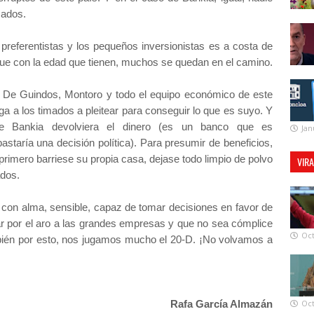
mados.
 preferentistas y los pequeños inversionistas es a costa de
que con la edad que tienen, muchos se quedan en el camino.
, De Guindos, Montoro y todo el equipo económico de este
ga a los timados a pleitear para conseguir lo que es suyo. Y
e Bankia devolviera el dinero (es un banco que es
Jan
astaría una decisión política). Para presumir de beneficios,
primero barriese su propia casa, dejase todo limpio de polvo
VIR
ados.
 con alma, sensible, capaz de tomar decisiones en favor de
r por el aro a las grandes empresas y que no sea cómplice
Oct
bién por esto, nos jugamos mucho el 20-D. ¡No volvamos a
Rafa García Almazán
Oct