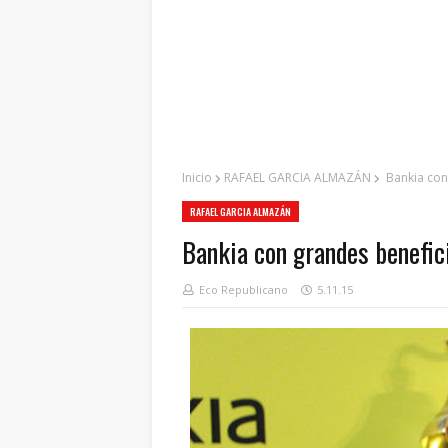
Inicio
RAFAEL GARCIA ALMAZÁN
Bankia con 
RAFAEL GARCIA ALMAZÁN
Bankia con grandes benefici
Eco Republicano
5.11.15