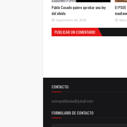
Pablo Casado quiere aprobar una ley
El PSOE 
del olvido
mantene
September 06, 2018
Marc
PUBLICAR UN COMENTARIO
CONTACTO:
ecorepublicano@gmail.com
FORMULARIO DE CONTACTO