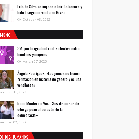
Lula da Silva se impone a Jair Bolsonaro y
habrá segunda vuelta en Brasil
October 03, 2022
INISMO
8M, por la igualdad real y efectiva entre
hombres y mujeres
March 07, 2023
Ángela Rodríguez: «Los jueces no tienen
formación en materia de género y es una
vergüenza»
vember 16, 2022
Irene Montero a Vox: «Sus discursos de
odio golpean al corazón de la
democracia»
vember 02, 2022
ECHOS HUMANOS