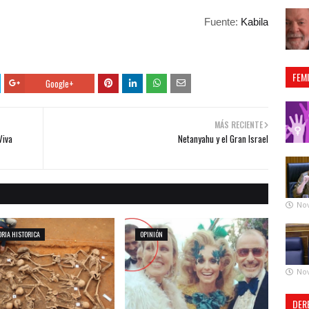
Fuente:
Kabila
FEM
Google+
MÁS RECIENTE
Viva
Netanyahu y el Gran Israel
No
RIA HISTORICA
OPINIÓN
No
DER