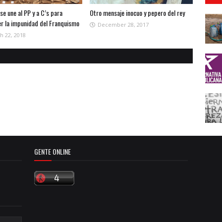
se une al PP y a C’s para
Otro mensaje inocuo y pepero del rey
r la impunidad del Franquismo
December 28, 2017
h 22, 2018
GENTE ONLINE