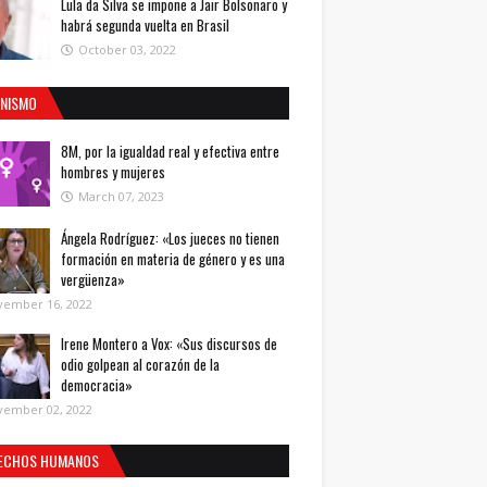
Lula da Silva se impone a Jair Bolsonaro y
habrá segunda vuelta en Brasil
October 03, 2022
INISMO
8M, por la igualdad real y efectiva entre
hombres y mujeres
March 07, 2023
Ángela Rodríguez: «Los jueces no tienen
formación en materia de género y es una
vergüenza»
vember 16, 2022
Irene Montero a Vox: «Sus discursos de
odio golpean al corazón de la
democracia»
vember 02, 2022
ECHOS HUMANOS