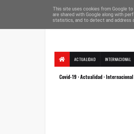
Suscríbete
Contacto
Nosotros
This site uses cookies from Google to d
are shared with Google along with perf
statistics, and to detect and address 
ACTUALIDAD
INTERNACIONAL
Covid-19
· Actualidad
· Internaciona