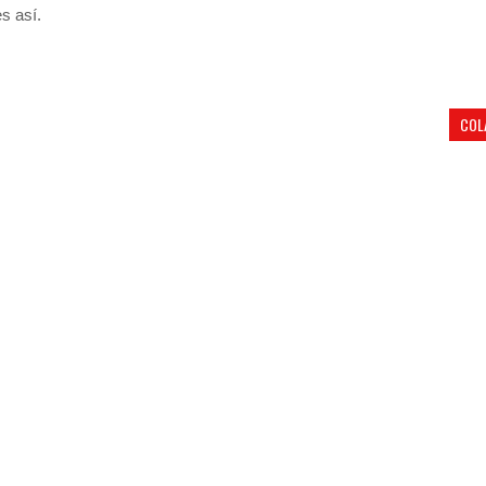
s así.
COL