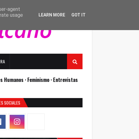
user-agent
erate usage
LEARN MORE
GOT IT
URA
os Humanos ·
Feminismo ·
Entrevistas
ES SOCIALES