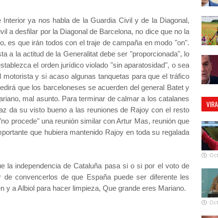
 Interior ya nos habla de la Guardia Civil y de la Diagonal,
l a desfilar por la Diagonal de Barcelona, no dice que no la
yo, es que irán todos con el traje de campaña en modo "on".
 a la actitud de la Generalitat debe ser "proporcionada", lo
stablezca el orden jurídico violado "sin aparatosidad", o sea
 motorista y si acaso algunas tanquetas para que el tráfico
pedirá que los barceloneses se acuerden del general Batet y
iano, mal asunto. Para terminar de calmar a los catalanes
VIR
az da su visto bueno a las reuniones de Rajoy con el resto
"no procede" una reunión similar con Artur Mas, reunión que
mportante que hubiera mantenido Rajoy en toda su regalada
Oct
e la independencia de Cataluña pasa si o si por el voto de
ar de convencerlos de que España puede ser diferente les
n y a Albiol para hacer limpieza, Que grande eres Mariano.
Oct