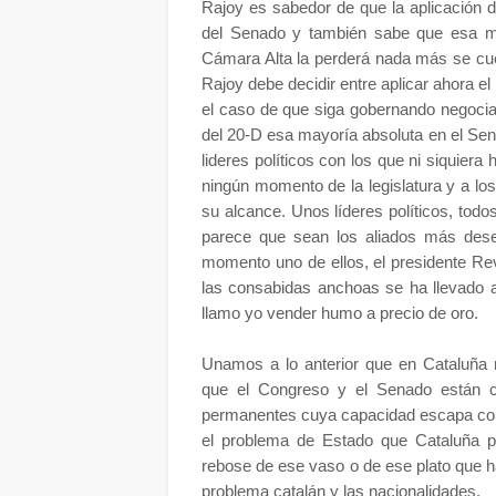
Rajoy es sabedor de que la aplicación 
del Senado y también sabe que esa ma
Cámara Alta la perderá nada más se cuen
Rajoy debe decidir entre aplicar ahora el 
el caso de que siga gobernando negocia
del 20-D esa mayoría absoluta en el Se
lideres políticos con los que ni siquiera
ningún momento de la legislatura y a lo
su alcance. Unos líderes políticos, tod
parece que sean los aliados más dese
momento uno de ellos, el presidente Rev
las consabidas anchoas se ha llevado a
llamo yo vender humo a precio de oro.
Unamos a lo anterior que en Cataluña n
que el Congreso y el Senado están c
permanentes cuya capacidad escapa con
el problema de Estado que Cataluña p
rebose de ese vaso o de ese plato que 
problema catalán y las nacionalidades.