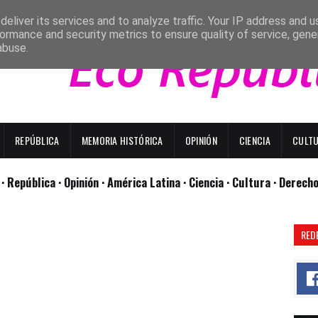
eliver its services and to analyze traffic. Your IP address and 
ormance and security metrics to ensure quality of service, gen
abuse.
REPÚBLICA
MEMORIA HISTÓRICA
OPINIÓN
CIENCIA
CULT
l
· República
· Opinión
· América Latina ·
Ciencia ·
Cultura ·
Derech
RED