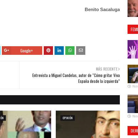
Benito Sacaluga
FEM
Google+
MÁS RECIENTE
Entrevista a Miguel Candelas, autor de “Cómo gritar Viva
España desde la izquierda”
No
No
IÓN
OPINIÓN
DER