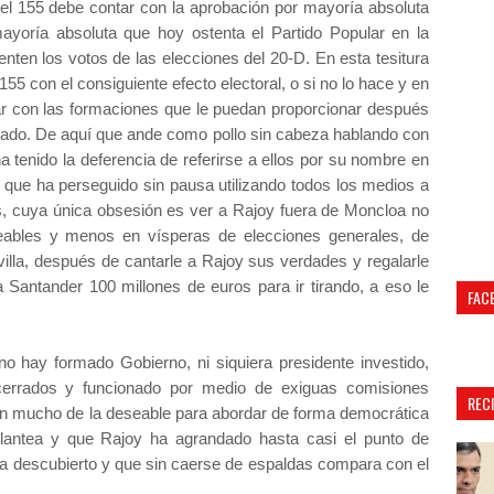
del 155 debe contar con la aprobación por mayoría absoluta
yoría absoluta que hoy ostenta el Partido Popular en la
ten los votos de las elecciones del 20-D. En esta tesitura
155 con el consiguiente efecto electoral, o si no lo hace y en
r con las formaciones que le puedan proporcionar después
nado.
De aquí que ande como pollo sin cabeza hablando con
 ha tenido la deferencia de referirse a ellos por su nombre en
s que ha perseguido sin pausa utilizando todos los medios a
os, cuya única obsesión es ver a Rajoy fuera de Moncloa no
ables y menos en vísperas de elecciones generales, de
illa, después de cantarle a Rajoy sus verdades y regalarle
 Santander 100 millones de euros para ir tirando, a eso le
FAC
o hay formado Gobierno, ni siquiera presidente investido,
errados y funcionado por medio de exiguas comisiones
REC
 mucho de la deseable para abordar de forma democrática
lantea y que Rajoy ha agrandado hasta casi el punto de
ha descubierto y que sin caerse de espaldas compara con el