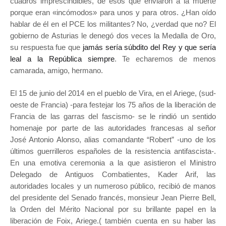
cuadros imprescindibles, de esos que enviaron a la muerte
porque eran «incómodos» para unos y para otros. ¿Han oído
hablar de él en el PCE los militantes? No, ¿verdad que no? El
gobierno de Asturias le denegó dos veces la Medalla de Oro,
su respuesta fue que
jamás sería súbdito del Rey y que sería
leal a la República siempre
. Te echaremos de menos
camarada, amigo, hermano.
El 15 de junio del 2014 en el pueblo de Vira, en el Ariege, (sud-
oeste de Francia) -para festejar los 75 años de la liberación de
Francia de las garras del fascismo- se le rindió un sentido
homenaje por parte de las autoridades francesas al señor
José Antonio Alonso, alias comandante “Robert” -uno de los
últimos guerrilleros españoles de la resistencia antifascista-.
En una emotiva ceremonia a la que asistieron el Ministro
Delegado de Antiguos Combatientes, Kader Arif, las
autoridades locales y un numeroso público, recibió de manos
del presidente del Senado francés, monsieur Jean Pierre Bell,
la Orden del Mérito Nacional por su brillante papel en la
liberación de Foix, Ariege.( también cuenta en su haber las