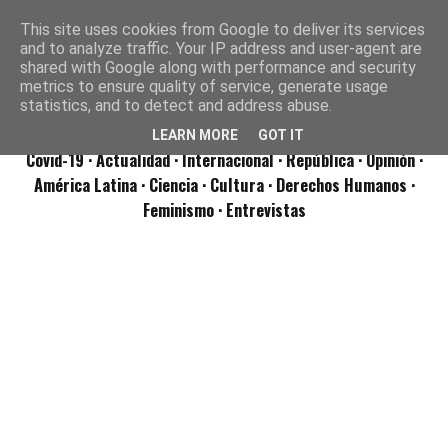
This site uses cookies from Google to deliver its services
and to analyze traffic. Your IP address and user-agent are
shared with Google along with performance and security
metrics to ensure quality of service, generate usage
statistics, and to detect and address abuse.
LEARN MORE
GOT IT
Covid-19
· Actualidad
· Internacional
· República
· Opinión
·
América Latina ·
Ciencia ·
Cultura ·
Derechos Humanos ·
Feminismo ·
Entrevistas