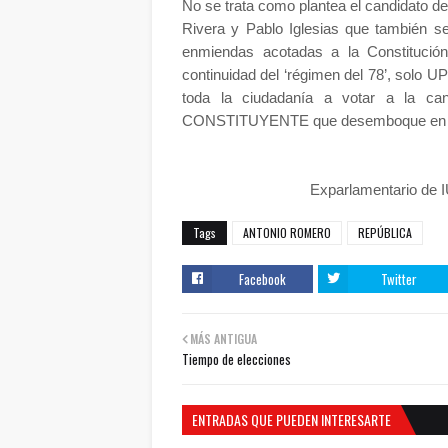
No se trata como plantea el candidato d
Rivera y Pablo Iglesias que también se
enmiendas acotadas a la Constitució
continuidad del ‘régimen del 78’, solo 
toda la ciudadanía a votar a la c
CONSTITUYENTE que desemboque en l
Exparlamentario de I
Tags
ANTONIO ROMERO
REPÚBLICA
Facebook
Twitter
MÁS ANTIGUA
Tiempo de elecciones
ENTRADAS QUE PUEDEN INTERESARTE