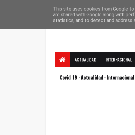
Suscríbete
Contacto
Nosotros
This site uses cookies from Google to d
are shared with Google along with perf
statistics, and to detect and address 
ACTUALIDAD
INTERNACIONAL
Covid-19
· Actualidad
· Internaciona