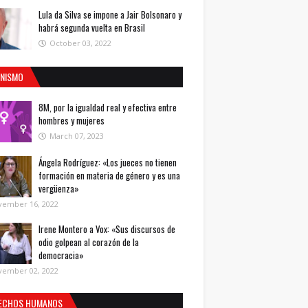
Lula da Silva se impone a Jair Bolsonaro y
habrá segunda vuelta en Brasil
October 03, 2022
INISMO
8M, por la igualdad real y efectiva entre
hombres y mujeres
March 07, 2023
Ángela Rodríguez: «Los jueces no tienen
formación en materia de género y es una
vergüenza»
vember 16, 2022
Irene Montero a Vox: «Sus discursos de
odio golpean al corazón de la
democracia»
vember 02, 2022
ECHOS HUMANOS