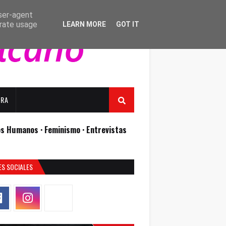
user-agent
erate usage
LEARN MORE
GOT IT
URA
os Humanos ·
Feminismo ·
Entrevistas
ES SOCIALES