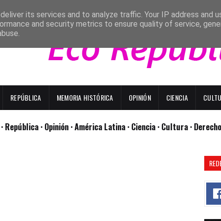
eliver its services and to analyze traffic. Your IP address and 
ormance and security metrics to ensure quality of service, gen
abuse.
REPÚBLICA
MEMORIA HISTÓRICA
OPINIÓN
CIENCIA
CULT
l
· República
· Opinión
· América Latina ·
Ciencia ·
Cultura ·
Derech
RED