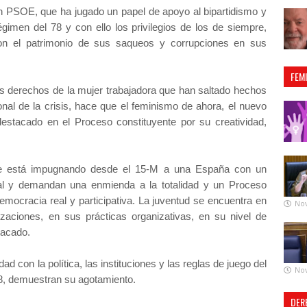
 PSOE, que ha jugado un papel de apoyo al bipartidismo y
égimen del 78 y con ello los privilegios de los de siempre,
 con el patrimonio de sus saqueos y corrupciones en sus
FEM
os derechos de la mujer trabajadora que han saltado hechos
ronal de la crisis, hace que el feminismo de ahora, el nuevo
estacado en el Proceso constituyente por su creatividad,
se está impugnando desde el 15-M a una España con un
eral y demandan una enmienda a la totalidad y un Proceso
emocracia real y participativa. La juventud se encuentra en
No
zaciones, en sus prácticas organizativas, en su nivel de
tacado.
ad con la política, las instituciones y las reglas de juego del
No
78, demuestran su agotamiento.
DER