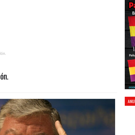
dón.
ón.
ANU