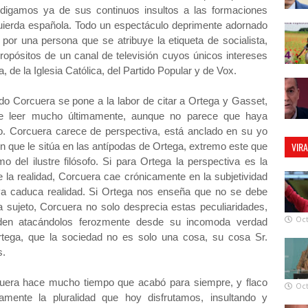
 digamos ya de sus continuos insultos a las formaciones
quierda española. Todo un espectáculo deprimente adornado
por una persona que se atribuye la etiqueta de socialista,
ropósitos de un canal de televisión cuyos únicos intereses
, de la Iglesia Católica, del Partido Popular y de Vox.
ndo Corcuera se pone a la labor de citar a Ortega y Gasset,
ce leer mucho últimamente, aunque no parece que haya
o. Corcuera carece de perspectiva, está anclado en su yo
VIR
n que le sitúa en las antípodas de Ortega, extremo este que
o del ilustre filósofo. Si para Ortega la perspectiva es la
e la realidad, Corcuera cae crónicamente en la subjetividad
ya caduca realidad. Si Ortega nos enseña que no se debe
a sujeto, Corcuera no solo desprecia estas peculiaridades,
Oct
nden atacándolos ferozmente desde su incomoda verdad
rtega, que la sociedad no es solo una cosa, su cosa Sr.
s.
orcuera hace mucho tiempo que acabó para siempre, y flaco
Oct
mente la pluralidad que hoy disfrutamos, insultando y