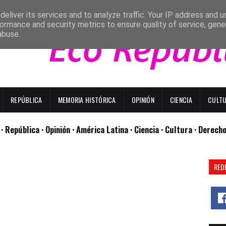
eliver its services and to analyze traffic. Your IP address and 
ormance and security metrics to ensure quality of service, gen
abuse.
REPÚBLICA
MEMORIA HISTÓRICA
OPINIÓN
CIENCIA
CULT
l
· República
· Opinión
· América Latina ·
Ciencia ·
Cultura ·
Derech
RED