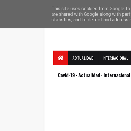
Suscríbete
Contacto
Nosotros
This site uses cookies from Google to d
are shared with Google along with perf
statistics, and to detect and address 
ACTUALIDAD
INTERNACIONAL
Covid-19
· Actualidad
· Internaciona