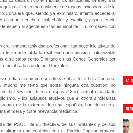
culo 21 declaró nulo el Tribunal Constitucional. Una ley a la
Anguita calificó como continente de rasgos indicadores de la
smo Corcuera que, siendo ya exministro, intentó acceder al
n su flamante coche oficial, chófer y escoltas, y que al serle
al le espetó al agente eso tan español de " Tu no sabes con
era ninguna actividad profesional, tampoco iniciativas de
á felizmente jubilado recibiendo una pensión inalcanzable
ias a su etapa como Diputado en las Cortes Generales por
stro nombrado a dedo por Gonzalez.
y en día escribir una sola línea sobre José Luis Corcuera
FAC
ca y mucho me temo que sobre ninguna otra cuestión, no
de la televisión de los obispos (13tV), actual estandarte
licismo, y los aplausos efusivos que el otrora sindicalista
granado de la extrema derecha española, han devuelto a
REC
na efímera y cutre relevancia mediática.
ntra del PSOE, de su directiva, de sus militantes y de sus
a ultranza una coalición con el Partido Popular provoca