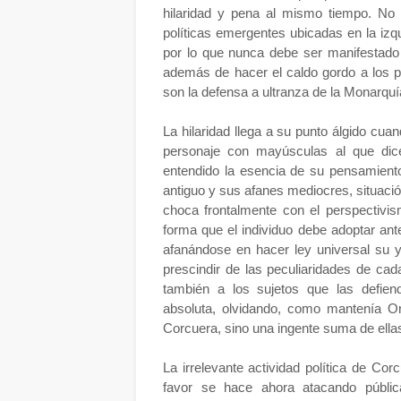
hilaridad y pena al mismo tiempo. No
políticas emergentes ubicadas en la iz
por lo que nunca debe ser manifestado 
además de hacer el caldo gordo a los p
son la defensa a ultranza de la Monarquía
La hilaridad llega a su punto álgido cua
personaje con mayúsculas al que di
entendido la esencia de su pensamient
antiguo y sus afanes mediocres, situació
choca frontalmente con el perspectivism
forma que el individuo debe adoptar ant
afanándose en hacer ley universal su 
prescindir de las peculiaridades de cad
también a los sujetos que las defie
absoluta, olvidando, como mantenía O
Corcuera, sino una ingente suma de ella
La irrelevante actividad política de C
favor se hace ahora atacando pública