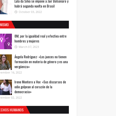
Lula da Silva se impone a Jair Bolsonaro y
habrá segunda vuelta en Brasil
October 03, 2022
INISMO
8M, por la igualdad real y efectiva entre
hombres y mujeres
March 07, 2023
Ángela Rodríguez: «Los jueces no tienen
formación en materia de género y es una
vergüenza»
vember 16, 2022
Irene Montero a Vox: «Sus discursos de
odio golpean al corazón de la
democracia»
vember 02, 2022
ECHOS HUMANOS