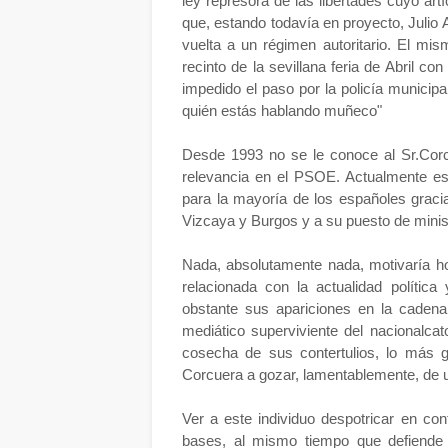
ley represora de las libertades cuyo artí
que, estando todavía en proyecto, Julio 
vuelta a un régimen autoritario. El mi
recinto de la sevillana feria de Abril co
impedido el paso por la policía municip
quién estás hablando muñeco"
Desde 1993 no se le conoce al Sr.Corcu
relevancia en el PSOE. Actualmente est
para la mayoría de los españoles grac
Vizcaya y Burgos y a su puesto de mini
Nada, absolutamente nada, motivaría ho
relacionada con la actualidad políti
obstante sus apariciones en la cadena 
mediático superviviente del nacionalcato
cosecha de sus contertulios, lo más 
Corcuera a gozar, lamentablemente, de u
Ver a este individuo despotricar en co
bases, al mismo tiempo que defiende 