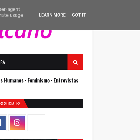
user-agent
erate usage
LEARN MORE
GOT IT
URA
os Humanos ·
Feminismo ·
Entrevistas
ES SOCIALES