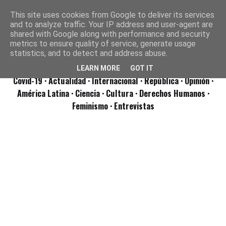
This site uses cookies from Google to deliver its services
and to analyze traffic. Your IP address and user-agent are
shared with Google along with performance and security
metrics to ensure quality of service, generate usage
statistics, and to detect and address abuse.
LEARN MORE
GOT IT
Covid-19
· Actualidad
· Internacional
· República
· Opinión
·
América Latina ·
Ciencia ·
Cultura ·
Derechos Humanos ·
Feminismo ·
Entrevistas