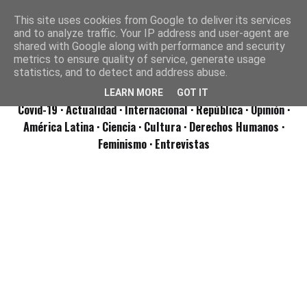
This site uses cookies from Google to deliver its services
and to analyze traffic. Your IP address and user-agent are
shared with Google along with performance and security
metrics to ensure quality of service, generate usage
statistics, and to detect and address abuse.
LEARN MORE
GOT IT
Covid-19
· Actualidad
· Internacional
· República
· Opinión
·
América Latina ·
Ciencia ·
Cultura ·
Derechos Humanos ·
Feminismo ·
Entrevistas