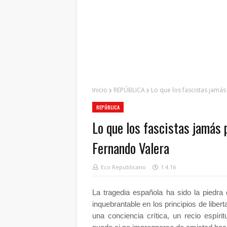
Inicio
REPÚBLICA
Lo que los fascistas jamá
REPÚBLICA
Lo que los fascistas jamás 
Fernando Valera
Eco Republicano
1.4.16
La
tragedia española ha sido la piedra
inquebrantable en los principios de libe
una conciencia crítica, un recio espíri