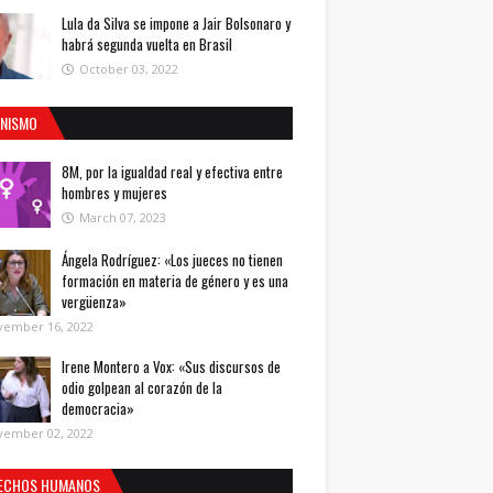
Lula da Silva se impone a Jair Bolsonaro y
habrá segunda vuelta en Brasil
October 03, 2022
INISMO
8M, por la igualdad real y efectiva entre
hombres y mujeres
March 07, 2023
Ángela Rodríguez: «Los jueces no tienen
formación en materia de género y es una
vergüenza»
vember 16, 2022
Irene Montero a Vox: «Sus discursos de
odio golpean al corazón de la
democracia»
vember 02, 2022
ECHOS HUMANOS