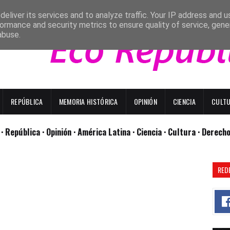
eliver its services and to analyze traffic. Your IP address and 
ormance and security metrics to ensure quality of service, gen
abuse.
REPÚBLICA
MEMORIA HISTÓRICA
OPINIÓN
CIENCIA
CULT
l
· República
· Opinión
· América Latina ·
Ciencia ·
Cultura ·
Derech
RED