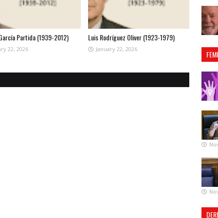
 García Partida (1939-2012)
Luis Rodríguez Oliver (1923-1979)
ry 22, 2026
January 22, 2026
FEM
No
No
DER