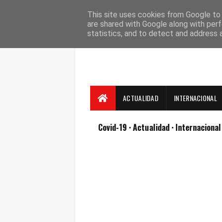
Suscríbete
Contacto
Nosotros
This site uses cookies from Google to d
are shared with Google along with perf
statistics, and to detect and address 
ACTUALIDAD
INTERNACIONAL
Covid-19
· Actualidad
· Internaciona