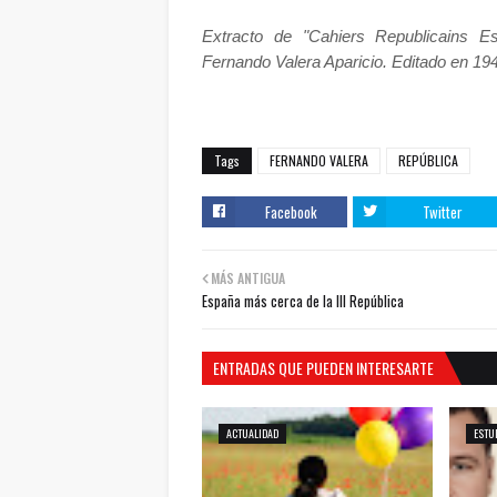
Extracto de "Cahiers Republicains 
Fernando Valera Aparicio. Editado en 1947
Tags
FERNANDO VALERA
REPÚBLICA
Facebook
Twitter
MÁS ANTIGUA
España más cerca de la III República
ENTRADAS QUE PUEDEN INTERESARTE
ACTUALIDAD
ESTU