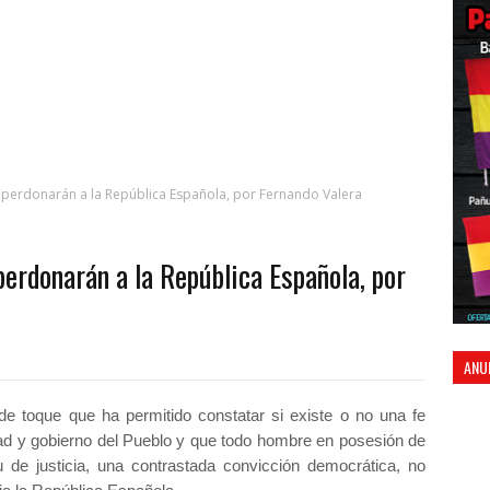
s perdonarán a la República Española, por Fernando Valera
perdonarán a la República Española, por
ANU
 de toque que ha permitido constatar si existe o no una fe
rtad y gobierno del Pueblo y que todo hombre en posesión de
tu de justicia, una contrastada convicción democrática, no