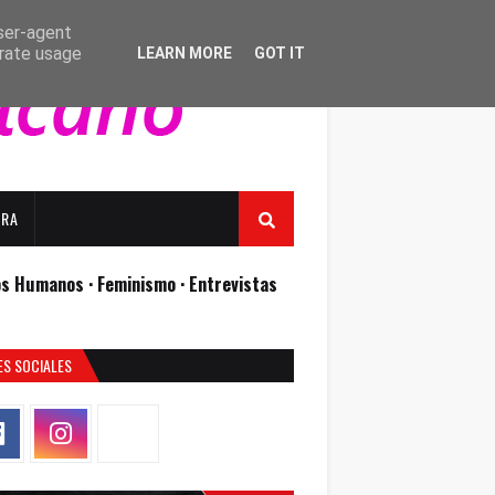
user-agent
erate usage
LEARN MORE
GOT IT
URA
os Humanos ·
Feminismo ·
Entrevistas
ES SOCIALES