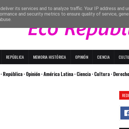
eliver its services and to analyze traffic. Your IP address and 
ormance and security metrics to ensure quality of service, gen
abuse.
REPÚBLICA
MEMORIA HISTÓRICA
OPINIÓN
CIENCIA
CULT
l
· República
· Opinión
· América Latina ·
Ciencia ·
Cultura ·
Derech
RED