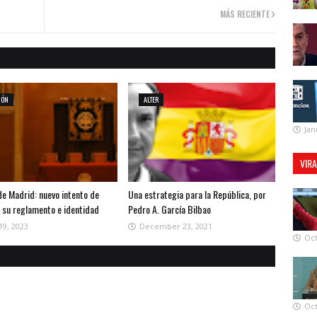
MÁS RECIENTE
IÓN
ALTER
Jan
VIR
de Madrid: nuevo intento de
Una estrategia para la República, por
r su reglamento e identidad
Pedro A. García Bilbao
19, 2023
December 23, 2021
Oct
Oct