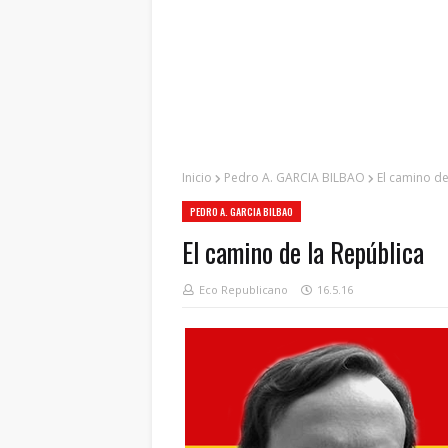
Inicio
Pedro A. GARCIA BILBAO
El camino de
PEDRO A. GARCIA BILBAO
El camino de la República
Eco Republicano
16.5.16