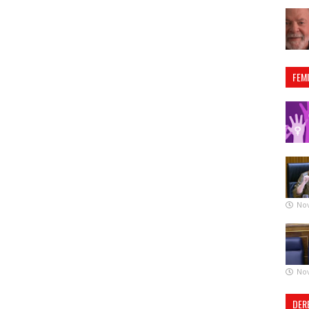
FEM
No
No
DER