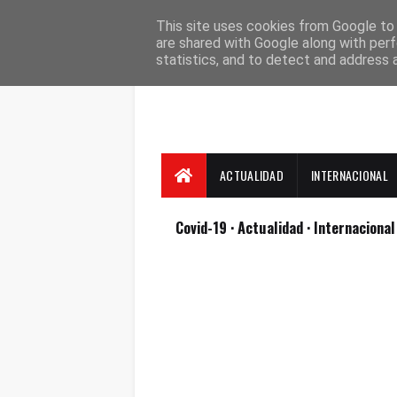
Suscríbete
Contacto
Nosotros
This site uses cookies from Google to d
are shared with Google along with perf
statistics, and to detect and address 
ACTUALIDAD
INTERNACIONAL
Covid-19
· Actualidad
· Internaciona