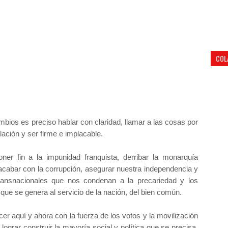
COL
bios es preciso hablar con claridad, llamar a las cosas por
lación y ser firme e implacable.
er fin a la impunidad franquista, derribar la monarquía
 acabar con la corrupción, asegurar nuestra independencia y
transnacionales que nos condenan a la precariedad y los
a que se genera al servicio de la nación, del bien común.
er aquí y ahora con la fuerza de los votos y la movilización
 lograr construir la mayoría social y política que se precisa.