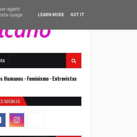
user-agent
erate usage
LEARN MORE
GOT IT
URA
os Humanos ·
Feminismo ·
Entrevistas
ES SOCIALES