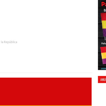
 la República
ANU