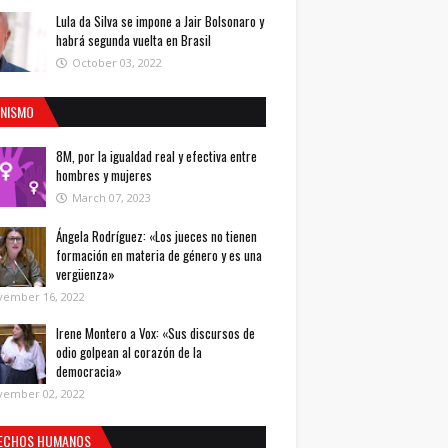
Lula da Silva se impone a Jair Bolsonaro y
habrá segunda vuelta en Brasil
October 03, 2022
INISMO
8M, por la igualdad real y efectiva entre
hombres y mujeres
March 07, 2023
Ángela Rodríguez: «Los jueces no tienen
formación en materia de género y es una
vergüenza»
vember 16, 2022
Irene Montero a Vox: «Sus discursos de
odio golpean al corazón de la
democracia»
vember 02, 2022
ECHOS HUMANOS