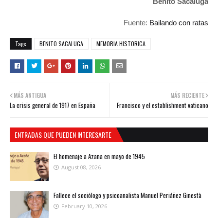
Benito Sacaluga
Fuente:
Bailando con ratas
Tags
BENITO SACALUGA
MEMORIA HISTORICA
MÁS ANTIGUA
MÁS RECIENTE
La crisis general de 1917 en España
Francisco y el establishment vaticano
ENTRADAS QUE PUEDEN INTERESARTE
El homenaje a Azaña en mayo de 1945
August 08, 2026
Fallece el sociólogo y psicoanalista Manuel Periáñez Ginestà
February 10, 2026