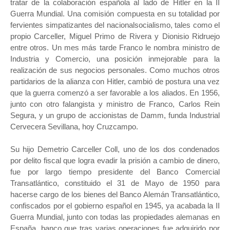
tratar de la colaboración española al lado de Hitler en la II
Guerra Mundial. Una comisión compuesta en su totalidad por
fervientes simpatizantes del nacionalsocialismo, tales como el
propio Carceller, Miguel Primo de Rivera y Dionisio Ridruejo
entre otros. Un mes más tarde Franco le nombra ministro de
Industria y Comercio, una posición inmejorable para la
realización de sus negocios personales. Como muchos otros
partidarios de la alianza con Hitler, cambió de postura una vez
que la guerra comenzó a ser favorable a los aliados. En 1956,
junto con otro falangista y ministro de Franco, Carlos Rein
Segura, y un grupo de accionistas de Damm, funda Industrial
Cervecera Sevillana, hoy Cruzcampo.
Su hijo Demetrio Carceller Coll, uno de los dos condenados
por delito fiscal que logra evadir la prisión a cambio de dinero,
fue por largo tiempo presidente del Banco Comercial
Transatlántico, constituido el 31 de Mayo de 1950 para
hacerse cargo de los bienes del Banco Alemán Transatlántico,
confiscados por el gobierno español en 1945, ya acabada la II
Guerra Mundial, junto con todas las propiedades alemanas en
España, banco que tras varias operaciones fue adquirido por