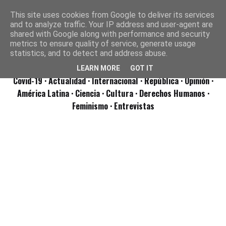
This site uses cookies from Google to deliver its services
and to analyze traffic. Your IP address and user-agent are
shared with Google along with performance and security
metrics to ensure quality of service, generate usage
statistics, and to detect and address abuse.
LEARN MORE
GOT IT
Covid-19
· Actualidad
· Internacional
· República
· Opinión
·
América Latina ·
Ciencia ·
Cultura ·
Derechos Humanos ·
Feminismo ·
Entrevistas