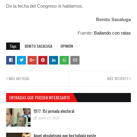
De la fecha del Congreso ni hablamos.
Benito Sacaluga
Fuente:
Bailando con ratas
Tags
BENITO SACALUGA
OPINIÓN
MÁS ANTIGUA
MÁS RECIENTE
ENTRADAS QUE PUEDEN INTERESARTE
1977: 15J jornada electoral
June 25, 2025
Aquel absolutismo que hoy todavía existe