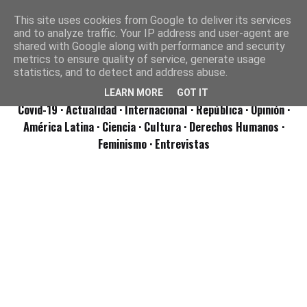
This site uses cookies from Google to deliver its services
and to analyze traffic. Your IP address and user-agent are
shared with Google along with performance and security
metrics to ensure quality of service, generate usage
statistics, and to detect and address abuse.
LEARN MORE
GOT IT
Covid-19
· Actualidad
· Internacional
· República
· Opinión
·
América Latina ·
Ciencia ·
Cultura ·
Derechos Humanos ·
Feminismo ·
Entrevistas