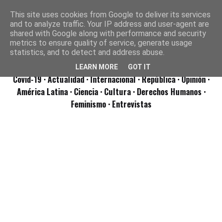
This site uses cookies from Google to deliver its services
and to analyze traffic. Your IP address and user-agent are
shared with Google along with performance and security
metrics to ensure quality of service, generate usage
statistics, and to detect and address abuse.
LEARN MORE
GOT IT
Covid-19
· Actualidad
· Internacional
· República
· Opinión
·
América Latina ·
Ciencia ·
Cultura ·
Derechos Humanos ·
Feminismo ·
Entrevistas