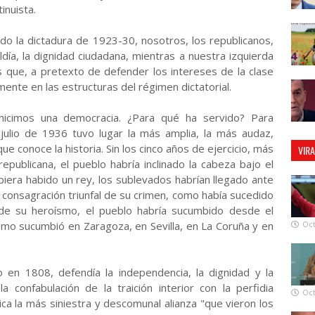
inuista.
do la dictadura de 1923-30, nosotros, los republicanos,
día, la dignidad ciudadana, mientras a nuestra izquierda
s que, a pretexto de defender los intereses de la clase
mente en las estructuras del régimen dictatorial.
, hicimos una democracia. ¿Para qué ha servido? Para
julio de 1936 tuvo lugar la más amplia, la más audaz,
ue conoce la historia. Sin los cinco años de ejercicio, más
VIR
publicana, el pueblo habría inclinado la cabeza bajo el
ubiera habido un rey, los sublevados habrían llegado ante
la consagración triunfal de su crimen, como había sucedido
de su heroísmo, el pueblo habría sucumbido desde el
como sucumbió en Zaragoza, en Sevilla, en La Coruña y en
Oct
en 1808, defendía la independencia, la dignidad y la
a confabulación de la traición interior con la perfidia
Oct
ca la más siniestra y descomunal alianza "que vieron los