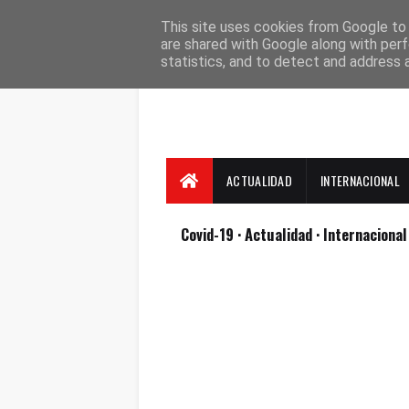
Suscríbete
Contacto
Nosotros
This site uses cookies from Google to d
are shared with Google along with perf
statistics, and to detect and address 
ACTUALIDAD
INTERNACIONAL
Covid-19
· Actualidad
· Internaciona