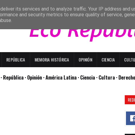
eliver its services and to analyze traffic. Your IP address and 
ormance and security metrics to ensure quality of service, gen
abuse.
REPÚBLICA
MEMORIA HISTÓRICA
OPINIÓN
CIENCIA
CULT
l
· República
· Opinión
· América Latina ·
Ciencia ·
Cultura ·
Derech
RED