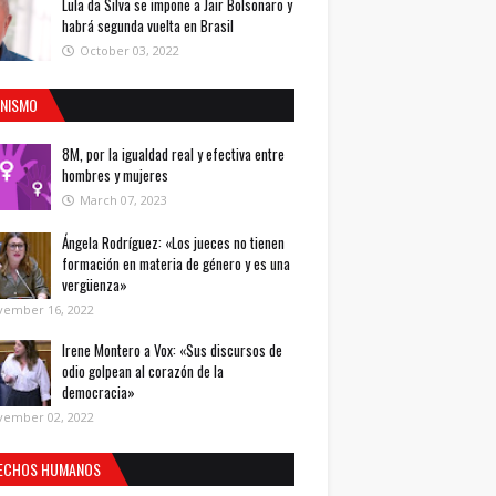
Lula da Silva se impone a Jair Bolsonaro y
habrá segunda vuelta en Brasil
October 03, 2022
INISMO
8M, por la igualdad real y efectiva entre
hombres y mujeres
March 07, 2023
Ángela Rodríguez: «Los jueces no tienen
formación en materia de género y es una
vergüenza»
vember 16, 2022
Irene Montero a Vox: «Sus discursos de
odio golpean al corazón de la
democracia»
vember 02, 2022
ECHOS HUMANOS