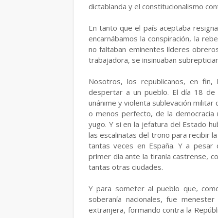
dictablanda y el constitucionalismo cont
En tanto que el país aceptaba resigna
encarnábamos la conspiración, la rebel
no faltaban eminentes líderes obrero
trabajadora, se insinuaban subrepticia
Nosotros, los republicanos, en fin
despertar a un pueblo. El día 18 de 
unánime y violenta sublevación militar q
o menos perfecto, de la democracia re
yugo. Y si en la jefatura del Estado h
las escalinatas del trono para recibir 
tantas veces en España. Y a pesar 
primer día ante la tiranía castrense, 
tantas otras ciudades.
Y para someter al pueblo que, como 
soberanía nacionales, fue menester l
extranjera, formando contra la Repúbli