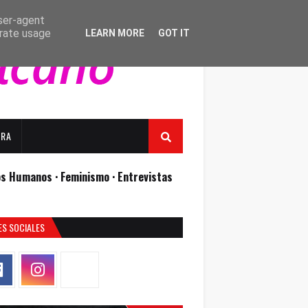
user-agent
erate usage
LEARN MORE
GOT IT
URA
os Humanos ·
Feminismo ·
Entrevistas
ES SOCIALES