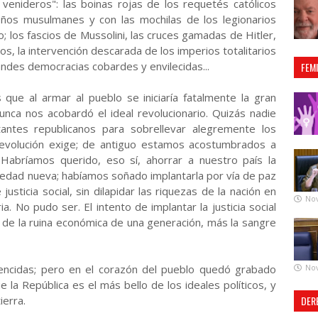
 venideros": las boinas rojas de los requetés católicos
feños musulmanes y con las mochilas de los legionarios
o; los fascios de Mussolini, las cruces gamadas de Hitler,
os, la intervención descarada de los imperios totalitarios
randes democracias cobardes y envilecidas...
FEM
 que al armar al pueblo se iniciaría fatalmente la gran
unca nos acobardó el ideal revolucionario. Quizás nadie
tantes republicanos para sobrellevar alegremente los
 revolución exige; de antiguo estamos acostumbrados a
o. Habríamos querido, eso sí, ahorrar a nuestro país la
ciedad nueva; habíamos soñado implantarla por vía de paz
usticia social, sin dilapidar las riquezas de la nación en
No
a. No pudo ser. El intento de implantar la justicia social
 de la ruina económica de una generación, más la sangre
vencidas; pero en el corazón del pueblo quedó grabado
No
la República es el más bello de los ideales políticos, y
ierra.
DER