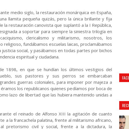
rante medio siglo, la restauración monárquica en España,
una llamita pequeña quizás, pero la única brillante y fija
e la restauración canovista que suplantó a la I República,
signada a soportar para siempre la siniestra trilogía en
ciquismo, clericalismo y militarismo, nosotros, los
mo religioso, fundábamos escuelas laicas, proclamábamos
justicia social, y pasábamos en todas partes por bichos
ndencia espiritual y ciudadana.
de 1898, en que se hundían los últimos vestigios del
pueblo, sus pastores y sus perros se embarcaban
FAC
grandes guerras coloniales, para imponer por majeza a
r, éramos los republicanos quienes pedíamos por boca de
 como lazo de libertad que las hubiera mantenido unidas a
REC
rante el reinado de Alfonso XIII la agitación de cuanto
te a la francachela palatina, frente al militarismo africano,
 al pretorismo civil y social, frente a la dictadura, la