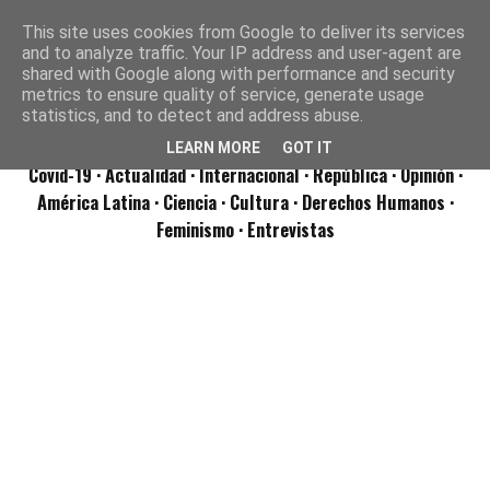
This site uses cookies from Google to deliver its services
and to analyze traffic. Your IP address and user-agent are
shared with Google along with performance and security
metrics to ensure quality of service, generate usage
statistics, and to detect and address abuse.
LEARN MORE
GOT IT
Covid-19
· Actualidad
· Internacional
· República
· Opinión
·
América Latina ·
Ciencia ·
Cultura ·
Derechos Humanos ·
Feminismo ·
Entrevistas