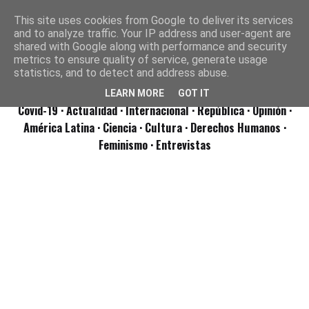
This site uses cookies from Google to deliver its services
and to analyze traffic. Your IP address and user-agent are
shared with Google along with performance and security
metrics to ensure quality of service, generate usage
statistics, and to detect and address abuse.
LEARN MORE
GOT IT
Covid-19
· Actualidad
· Internacional
· República
· Opinión
·
América Latina ·
Ciencia ·
Cultura ·
Derechos Humanos ·
Feminismo ·
Entrevistas