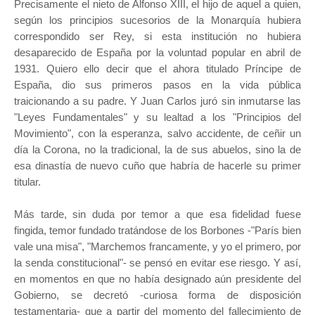
Precisamente el nieto de Alfonso XIII, el hijo de aquel a quien,
según los principios sucesorios de la Monarquía hubiera
correspondido ser Rey, si esta institución no hubiera
desaparecido de España por la voluntad popular en abril de
1931. Quiero ello decir que el ahora titulado Príncipe de
España, dio sus primeros pasos en la vida pública
traicionando a su padre. Y Juan Carlos juró sin inmutarse las
"Leyes Fundamentales" y su lealtad a los "Principios del
Movimiento", con la esperanza, salvo accidente, de ceñir un
día la Corona, no la tradicional, la de sus abuelos, sino la de
esa dinastía de nuevo cuño que habría de hacerle su primer
titular.
Más tarde, sin duda por temor a que esa fidelidad fuese
fingida, temor fundado tratándose de los Borbones -"París bien
vale una misa", "Marchemos francamente, y yo el primero, por
la senda constitucional"- se pensó en evitar ese riesgo. Y así,
en momentos en que no había designado aún presidente del
Gobierno, se decretó -curiosa forma de disposición
testamentaria- que a partir del momento del fallecimiento de