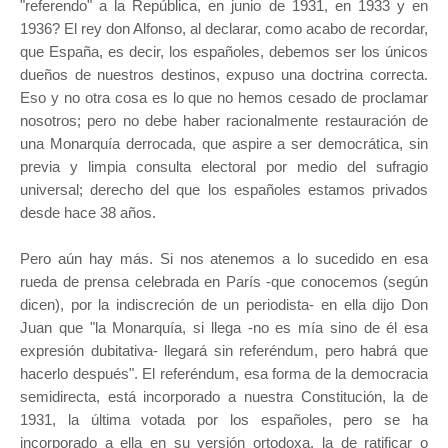
"referendo" a la República, en junio de 1931, en 1933 y en
1936? El rey don Alfonso, al declarar, como acabo de recordar,
que España, es decir, los españoles, debemos ser los únicos
dueños de nuestros destinos, expuso una doctrina correcta.
Eso y no otra cosa es lo que no hemos cesado de proclamar
nosotros; pero no debe haber racionalmente restauración de
una Monarquía derrocada, que aspire a ser democrática, sin
previa y limpia consulta electoral por medio del sufragio
universal; derecho del que los españoles estamos privados
desde hace 38 años.
Pero aún hay más. Si nos atenemos a lo sucedido en esa
rueda de prensa celebrada en París -que conocemos (según
dicen), por la indiscreción de un periodista- en ella dijo Don
Juan que "la Monarquía, si llega -no es mía sino de él esa
expresión dubitativa- llegará sin referéndum, pero habrá que
hacerlo después". El referéndum, esa forma de la democracia
semidirecta, está incorporado a nuestra Constitución, la de
1931, la última votada por los españoles, pero se ha
incorporado a ella en su versión ortodoxa, la de ratificar o