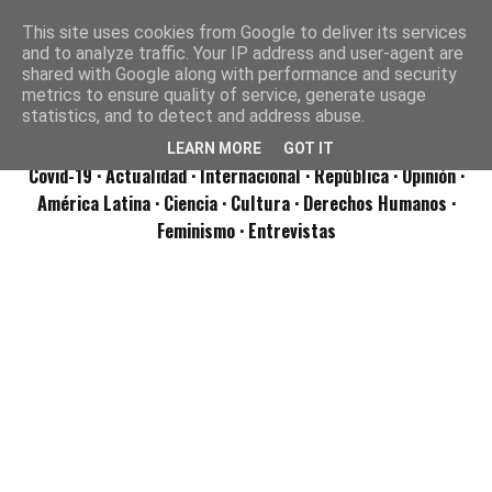
This site uses cookies from Google to deliver its services
and to analyze traffic. Your IP address and user-agent are
shared with Google along with performance and security
metrics to ensure quality of service, generate usage
statistics, and to detect and address abuse.
LEARN MORE
GOT IT
Covid-19
· Actualidad
· Internacional
· República
· Opinión
·
América Latina ·
Ciencia ·
Cultura ·
Derechos Humanos ·
Feminismo ·
Entrevistas