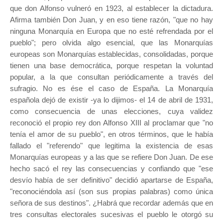
que don Alfonso vulneró en 1923, al establecer la dictadura.
Afirma también Don Juan, y en eso tiene razón, "que no hay
ninguna Monarquía en Europa que no esté refrendada por el
pueblo"; pero olvida algo esencial, que las Monarquías
europeas son Monarquías establecidas, consolidadas, porque
tienen una base democrática, porque respetan la voluntad
popular, a la que consultan periódicamente a través del
sufragio. No es ése el caso de España. La Monarquía
española dejó de existir -ya lo dijimos- el 14 de abril de 1931,
como consecuencia de unas elecciones, cuya validez
reconoció el propio rey don Alfonso XIII al proclamar que "no
tenía el amor de su pueblo", en otros términos, que le había
fallado el "referendo" que legitima la existencia de esas
Monarquías europeas y a las que se refiere Don Juan. De ese
hecho sacó el rey las consecuencias y confiando que "ese
desvío había de ser definitivo" decidió apartarse de España,
"reconociéndola así (son sus propias palabras) como única
señora de sus destinos". ¿Habrá que recordar además que en
tres consultas electorales sucesivas el pueblo le otorgó su