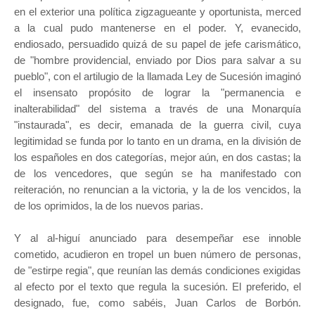
en el exterior una política zigzagueante y oportunista, merced
a la cual pudo mantenerse en el poder. Y, evanecido,
endiosado, persuadido quizá de su papel de jefe carismático,
de "hombre providencial, enviado por Dios para salvar a su
pueblo", con el artilugio de la llamada Ley de Sucesión imaginó
el insensato propósito de lograr la "permanencia e
inalterabilidad" del sistema a través de una Monarquía
"instaurada", es decir, emanada de la guerra civil, cuya
legitimidad se funda por lo tanto en un drama, en la división de
los españoles en dos categorías, mejor aún, en dos castas; la
de los vencedores, que según se ha manifestado con
reiteración, no renuncian a la victoria, y la de los vencidos, la
de los oprimidos, la de los nuevos parias.
Y al al-higuí anunciado para desempeñar ese innoble
cometido, acudieron en tropel un buen número de personas,
de "estirpe regia", que reunían las demás condiciones exigidas
al efecto por el texto que regula la sucesión. El preferido, el
designado, fue, como sabéis, Juan Carlos de Borbón.