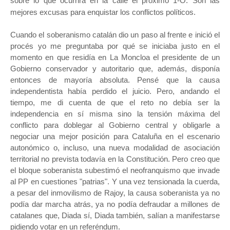
sobre lo que ocurrirá en la calle el próximo 1-O. Son las
mejores excusas para enquistar los conflictos políticos.
Cuando el soberanismo catalán dio un paso al frente e inició el
procés yo me preguntaba por qué se iniciaba justo en el
momento en que residía en La Moncloa el presidente de un
Gobierno conservador y autoritario que, además, disponía
entonces de mayoría absoluta. Pensé que la causa
independentista había perdido el juicio. Pero, andando el
tiempo, me di cuenta de que el reto no debía ser la
independencia en sí misma sino la tensión máxima del
conflicto para doblegar al Gobierno central y obligarle a
negociar una mejor posición para Cataluña en el escenario
autonómico o, incluso, una nueva modalidad de asociación
territorial no prevista todavía en la Constitución. Pero creo que
el bloque soberanista subestimó el neofranquismo que invade
al PP en cuestiones "patrias". Y una vez tensionada la cuerda,
a pesar del inmovilismo de Rajoy, la causa soberanista ya no
podía dar marcha atrás, ya no podía defraudar a millones de
catalanes que, Diada sí, Diada también, salían a manifestarse
pidiendo votar en un referéndum.