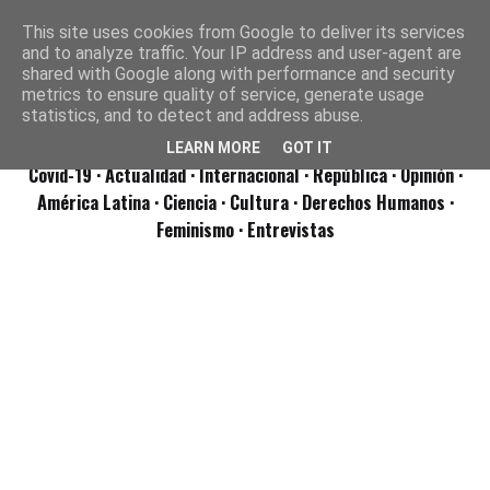
This site uses cookies from Google to deliver its services
and to analyze traffic. Your IP address and user-agent are
shared with Google along with performance and security
metrics to ensure quality of service, generate usage
statistics, and to detect and address abuse.
LEARN MORE
GOT IT
Covid-19
· Actualidad
· Internacional
· República
· Opinión
·
América Latina ·
Ciencia ·
Cultura ·
Derechos Humanos ·
Feminismo ·
Entrevistas