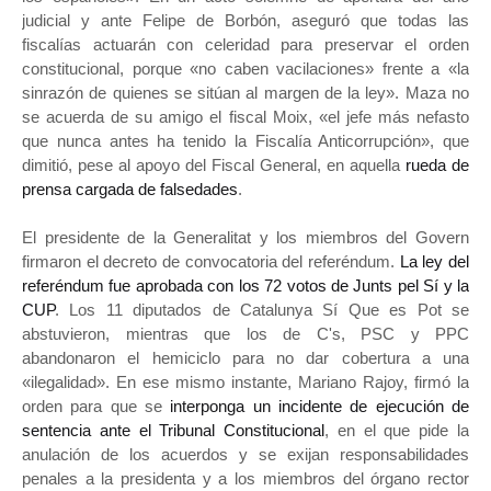
judicial y ante Felipe de Borbón, aseguró que todas las
fiscalías actuarán con celeridad para preservar el orden
constitucional, porque «no caben vacilaciones» frente a «la
sinrazón de quienes se sitúan al margen de la ley». Maza no
se acuerda de su amigo el fiscal Moix, «el jefe más nefasto
que nunca antes ha tenido la Fiscalía Anticorrupción», que
dimitió, pese al apoyo del Fiscal General, en aquella
rueda de
prensa cargada de falsedades
.
El presidente de la Generalitat y los miembros del Govern
firmaron el decreto de convocatoria del referéndum.
La ley del
referéndum fue aprobada con los 72 votos de Junts pel Sí y la
CUP
. Los 11 diputados de Catalunya Sí Que es Pot se
abstuvieron, mientras que los de C's, PSC y PPC
abandonaron el hemiciclo para no dar cobertura a una
«ilegalidad». En ese mismo instante, Mariano Rajoy, firmó la
orden para que se
interponga un incidente de ejecución de
sentencia ante el Tribunal Constitucional
, en el que pide la
anulación de los acuerdos y se exijan responsabilidades
penales a la presidenta y a los miembros del órgano rector