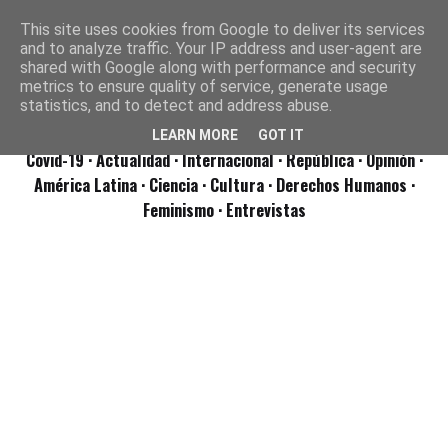
This site uses cookies from Google to deliver its services
and to analyze traffic. Your IP address and user-agent are
shared with Google along with performance and security
metrics to ensure quality of service, generate usage
statistics, and to detect and address abuse.
LEARN MORE
GOT IT
Covid-19
· Actualidad
· Internacional
· República
· Opinión
·
América Latina ·
Ciencia ·
Cultura ·
Derechos Humanos ·
Feminismo ·
Entrevistas