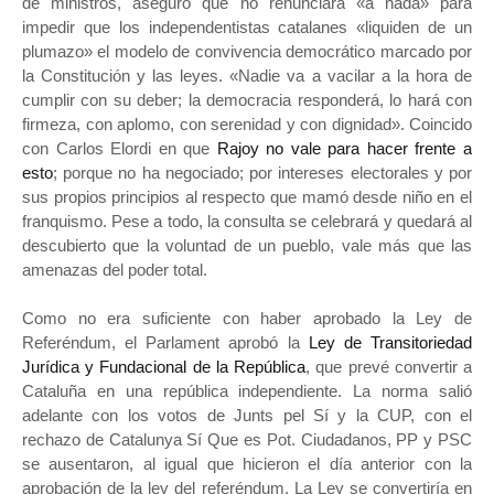
de ministros, aseguró que no renunciará «a nada» para
impedir que los independentistas catalanes «liquiden de un
plumazo» el modelo de convivencia democrático marcado por
la Constitución y las leyes. «Nadie va a vacilar a la hora de
cumplir con su deber; la democracia responderá, lo hará con
firmeza, con aplomo, con serenidad y con dignidad». Coincido
con Carlos Elordi en que
Rajoy no vale para hacer frente a
esto
; porque no ha negociado; por intereses electorales y por
sus propios principios al respecto que mamó desde niño en el
franquismo. Pese a todo, la consulta se celebrará y quedará al
descubierto que la voluntad de un pueblo, vale más que las
amenazas del poder total.
Como no era suficiente con haber aprobado la Ley de
Referéndum, el Parlament aprobó la
Ley de Transitoriedad
Jurídica y Fundacional de la República
, que prevé convertir a
Cataluña en una república independiente. La norma salió
adelante con los votos de Junts pel Sí y la CUP, con el
rechazo de Catalunya Sí Que es Pot. Ciudadanos, PP y PSC
se ausentaron, al igual que hicieron el día anterior con la
aprobación de la ley del referéndum. La Ley se convertiría en