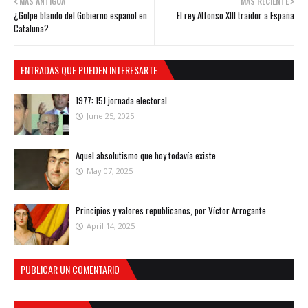
MÁS ANTIGUA
MÁS RECIENTE
¿Golpe blando del Gobierno español en
El rey Alfonso XIII traidor a España
Cataluña?
ENTRADAS QUE PUEDEN INTERESARTE
1977: 15J jornada electoral
June 25, 2025
Aquel absolutismo que hoy todavía existe
May 07, 2025
Principios y valores republicanos, por Víctor Arrogante
April 14, 2025
PUBLICAR UN COMENTARIO