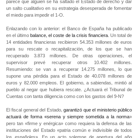
parece que alguien se ha saltado el Estado de derecho y dar
un salto cualitativo en su estrategia desesperada de fomentar
el miedo para impedir el 1-O.
Enlazando con lo anterior: el Banco de España ha publicado
en el último
balance, el coste de la crisis financiera
. Un total de
14 entidades financieras recibieron 54.353 millones de euros
para su rescate o recapitalización, de los que se han
recuperado 3.873 millones. De otras operaciones, el
supervisor prevé recuperar otros 10.402 millones.
Resumiendo: se van a recuperar 14.275 millones, lo que
supone una pérdida para el Estado de 40.078 millones de
euros y 82.000 empleos. El gobierno, a sabiendas, mintió al
pueblo al negar que hubiera rescate. ¿Actuará el Tribunal de
Cuentas con tanta diligencia como con los gastos del 9-N?
El fiscal general del Estado,
garantizó que el ministerio público
actuará de forma «serena y siempre sometida a la norma
»
pero tan «firme y enérgica» como requiera la defensa de las
instituciones del Estado «patria común e indivisible de todos
los españoles». En un acto solemne de apertura del año