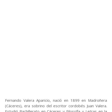
Fernando Valera Aparicio, nació en 1899 en Madroñera
(Cáceres), era sobrino del escritor cordobés Juan Valera.
Estudió Bachillerato en Cáceres y Filosofía y Letras en la