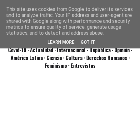
This site uses cookies from Google to deliver its services
and to analyze traffic. Your IP address and user-agent are
shared with Google along with performance and security
metrics to ensure quality of service, generate usage
statistics, and to detect and address abuse.
LEARN MORE
GOT IT
Covid-19
· Actualidad
· Internacional
· República
· Opinión
·
América Latina ·
Ciencia ·
Cultura ·
Derechos Humanos ·
Feminismo ·
Entrevistas