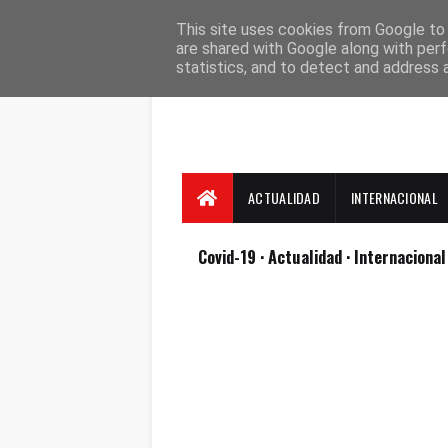
Suscríbete
Contacto
Nosotros
This site uses cookies from Google to d
are shared with Google along with perf
statistics, and to detect and address 
ACTUALIDAD
INTERNACIONAL
Covid-19
· Actualidad
· Internaciona