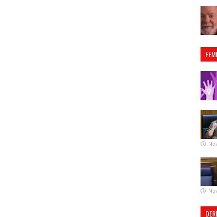
FEM
No
No
DER