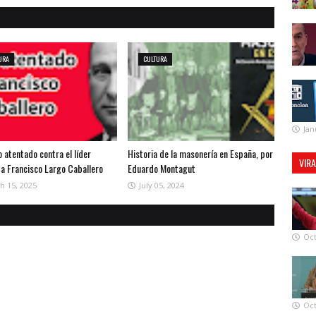
URA
CULTURA
Jan
do atentado contra el líder
Historia de la masonería en España, por
VIR
ta Francisco Largo Caballero
Eduardo Montagut
h 15, 2025
July 05, 2024
Oct
Oct