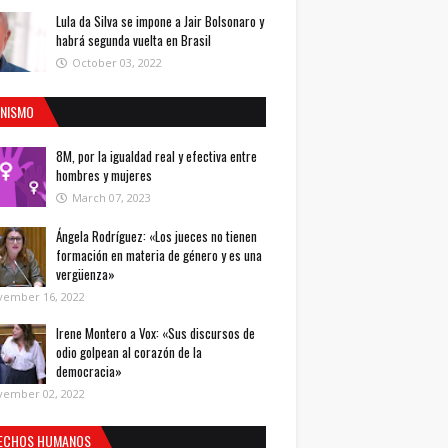
Lula da Silva se impone a Jair Bolsonaro y
habrá segunda vuelta en Brasil
October 03, 2022
INISMO
8M, por la igualdad real y efectiva entre
hombres y mujeres
March 07, 2023
Ángela Rodríguez: «Los jueces no tienen
formación en materia de género y es una
vergüenza»
vember 16, 2022
Irene Montero a Vox: «Sus discursos de
odio golpean al corazón de la
democracia»
vember 02, 2022
ECHOS HUMANOS