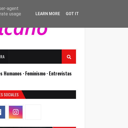
user-agent
erate usage
LEARN MORE
GOT IT
URA
os Humanos ·
Feminismo ·
Entrevistas
ES SOCIALES