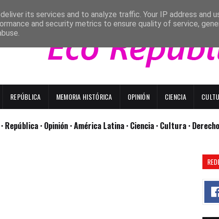
eliver its services and to analyze traffic. Your IP address and 
ormance and security metrics to ensure quality of service, gen
abuse.
REPÚBLICA
MEMORIA HISTÓRICA
OPINIÓN
CIENCIA
CULT
l
· República
· Opinión
· América Latina ·
Ciencia ·
Cultura ·
Derech
RED