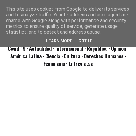
This site uses cookies from Google to deliver its services
and to analyze traffic. Your IP address and user-agent are
shared with Google along with performance and security
metrics to ensure quality of service, generate usage
statistics, and to detect and address abuse.
LEARN MORE
GOT IT
Covid-19
· Actualidad
· Internacional
· República
· Opinión
·
América Latina ·
Ciencia ·
Cultura ·
Derechos Humanos ·
Feminismo ·
Entrevistas