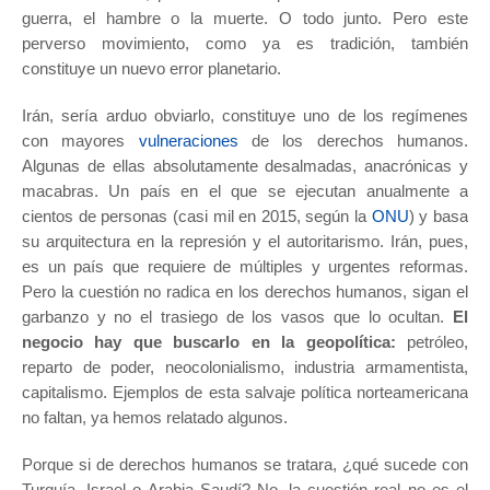
guerra, el hambre o la muerte. O todo junto. Pero este
perverso movimiento, como ya es tradición, también
constituye un nuevo error planetario.
Irán, sería arduo obviarlo, constituye uno de los regímenes
con mayores
vulneraciones
de los derechos humanos.
Algunas de ellas absolutamente desalmadas, anacrónicas y
macabras. Un país en el que se ejecutan anualmente a
cientos de personas (casi mil en 2015, según la
ONU
) y basa
su arquitectura en la represión y el autoritarismo. Irán, pues,
es un país que requiere de múltiples y urgentes reformas.
Pero la cuestión no radica en los derechos humanos, sigan el
garbanzo y no el trasiego de los vasos que lo ocultan.
El
negocio hay que buscarlo en la geopolítica:
petróleo,
reparto de poder, neocolonialismo, industria armamentista,
capitalismo. Ejemplos de esta salvaje política norteamericana
no faltan, ya hemos relatado algunos.
Porque si de derechos humanos se tratara, ¿qué sucede con
Turquía, Israel o Arabia Saudí? No, la cuestión real no es el