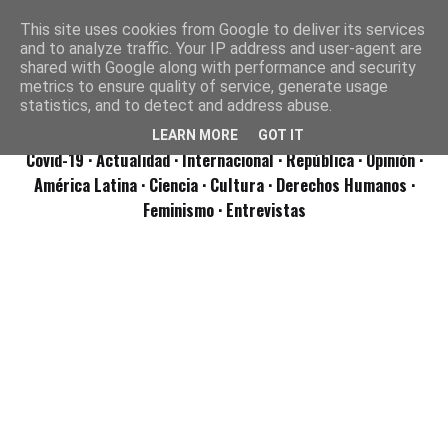
This site uses cookies from Google to deliver its services
and to analyze traffic. Your IP address and user-agent are
shared with Google along with performance and security
metrics to ensure quality of service, generate usage
statistics, and to detect and address abuse.
LEARN MORE
GOT IT
Covid-19
· Actualidad
· Internacional
· República
· Opinión
·
América Latina ·
Ciencia ·
Cultura ·
Derechos Humanos ·
Feminismo ·
Entrevistas