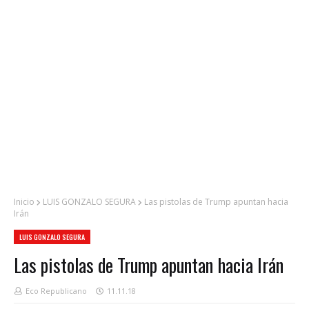
Inicio
LUIS GONZALO SEGURA
Las pistolas de Trump apuntan hacia
Irán
LUIS GONZALO SEGURA
Las pistolas de Trump apuntan hacia Irán
Eco Republicano
11.11.18