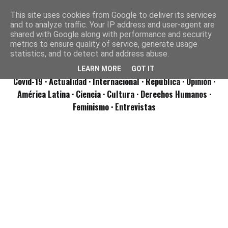
This site uses cookies from Google to deliver its services
and to analyze traffic. Your IP address and user-agent are
shared with Google along with performance and security
metrics to ensure quality of service, generate usage
statistics, and to detect and address abuse.
LEARN MORE
GOT IT
Covid-19
· Actualidad
· Internacional
· República
· Opinión
·
América Latina ·
Ciencia ·
Cultura ·
Derechos Humanos ·
Feminismo ·
Entrevistas