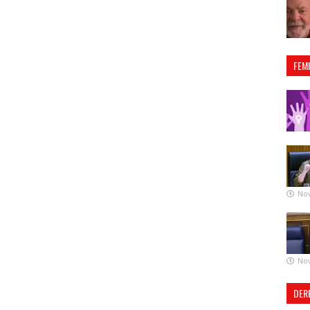
FEM
No
No
DER