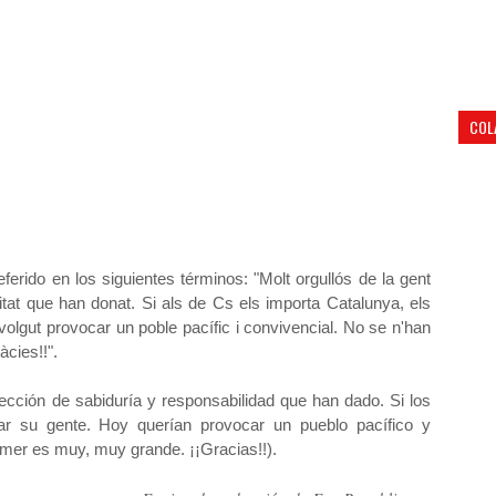
COL
ferido en los siguientes términos: "Molt orgullós de la gent
litat que han donat. Si als de Cs els importa Catalunya, els
volgut provocar un poble pacífic i convivencial. No se n'han
àcies!!".
lección de sabiduría y responsabilidad que han dado. Si los
r su gente. Hoy querían provocar un pueblo pacífico y
mer es muy, muy grande. ¡¡Gracias!!).