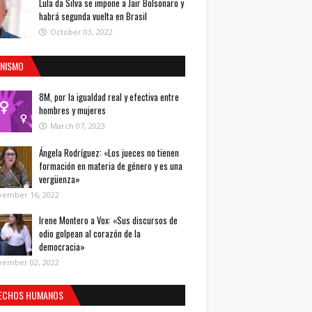
Lula da Silva se impone a Jair Bolsonaro y
habrá segunda vuelta en Brasil
October 03, 2022
INISMO
8M, por la igualdad real y efectiva entre
hombres y mujeres
March 07, 2023
Ángela Rodríguez: «Los jueces no tienen
formación en materia de género y es una
vergüenza»
vember 16, 2022
Irene Montero a Vox: «Sus discursos de
odio golpean al corazón de la
democracia»
vember 02, 2022
ECHOS HUMANOS