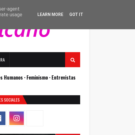
user-agent
erate usage
LEARN MORE
GOT IT
URA
os Humanos ·
Feminismo ·
Entrevistas
ES SOCIALES