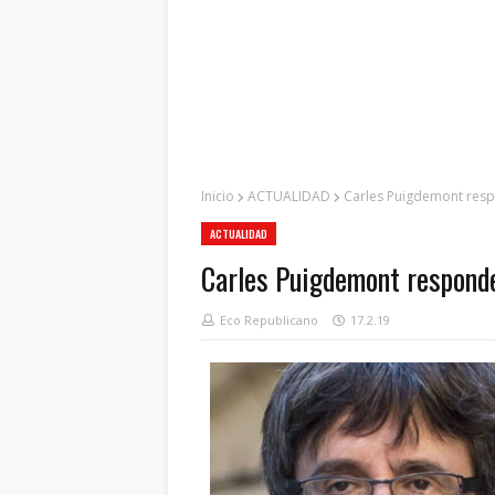
Inicio
ACTUALIDAD
Carles Puigdemont resp
ACTUALIDAD
Carles Puigdemont respond
Eco Republicano
17.2.19