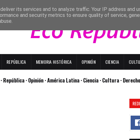
eliver its services and to analyze traffic. Your IP address and 
ormance and security metrics to ensure quality of service, gen
abuse.
REPÚBLICA
MEMORIA HISTÓRICA
OPINIÓN
CIENCIA
CULT
l
· República
· Opinión
· América Latina ·
Ciencia ·
Cultura ·
Derech
RED