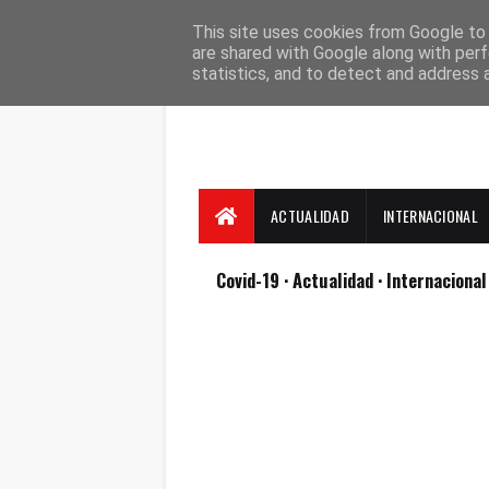
Suscríbete
Contacto
Nosotros
This site uses cookies from Google to d
are shared with Google along with perf
statistics, and to detect and address 
ACTUALIDAD
INTERNACIONAL
Covid-19
· Actualidad
· Internaciona