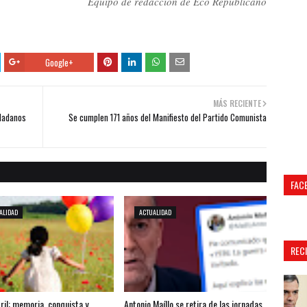
Equipo de redacción de Eco Republicano
Google+
MÁS RECIENTE
udadanos
Se cumplen 171 años del Manifiesto del Partido Comunista
FAC
ALIDAD
ACTUALIDAD
REC
ril: memoria, conquista y
Antonio Maíllo se retira de las jornadas