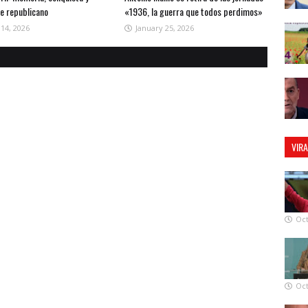
te republicano
«1936, la guerra que todos perdimos»
 14, 2026
January 25, 2026
VIR
Oct
Oct