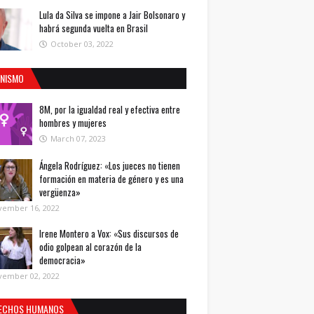
Lula da Silva se impone a Jair Bolsonaro y
habrá segunda vuelta en Brasil
October 03, 2022
INISMO
8M, por la igualdad real y efectiva entre
hombres y mujeres
March 07, 2023
Ángela Rodríguez: «Los jueces no tienen
formación en materia de género y es una
vergüenza»
vember 16, 2022
Irene Montero a Vox: «Sus discursos de
odio golpean al corazón de la
democracia»
vember 02, 2022
ECHOS HUMANOS