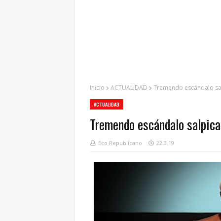
Inicio
ACTUALIDAD
Tremendo escándalo salp
ACTUALIDAD
Tremendo escándalo salpica 
Eco Republicano
22.3.19