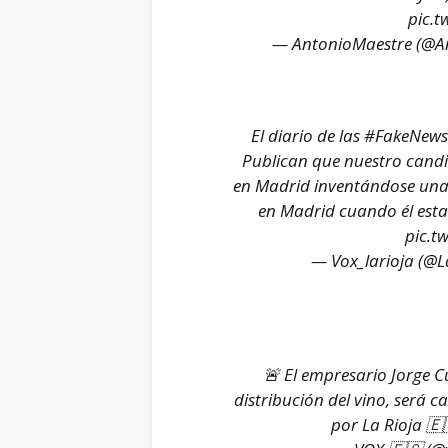
pic.t
— AntonioMaestre (@A
El diario de las
#FakeNews
Publican que nuestro candid
en Madrid inventándose una 
en Madrid cuando él esta
pic.t
— Vox_larioja (@L
🚨 El empresario Jorge Cu
distribución del vino, será 
por La Rioja 