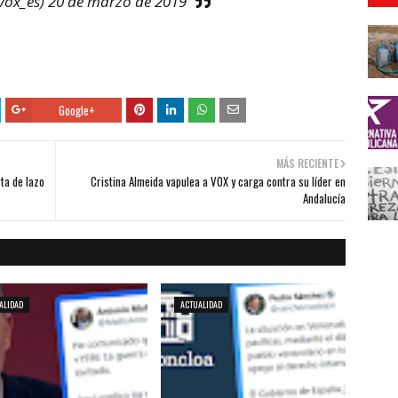
vox_es)
20 de marzo de 2019
Google+
MÁS RECIENTE
ta de lazo
Cristina Almeida vapulea a VOX y carga contra su líder en
Andalucía
ALIDAD
ACTUALIDAD