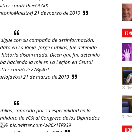
witter.com/FT9eeOtZkK
ntonioMaestre)
21 de marzo de 2019
FEM
sigue con su campaña de desinformación.
ato en La Rioja, Jorge Cutillas, fue detenido
historia disparatada. Dicen que fue detenido
ba haciendo la mili en La Legión en Ceuta!
witter.com/GzS27By4bT
ariojaVox)
21 de marzo de 2019
No
tillas, conocido por su especialidad en la
No
candidato de VOX al Congreso de los Diputados
🇸💪
pic.twitter.com/w86x1TF939
DER