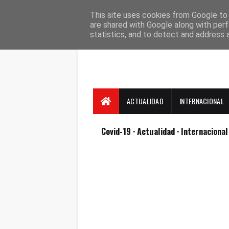
Suscríbete
Contacto
Nosotros
This site uses cookies from Google to d
are shared with Google along with perf
statistics, and to detect and address 
ACTUALIDAD
INTERNACIONAL
Covid-19
· Actualidad
· Internaciona