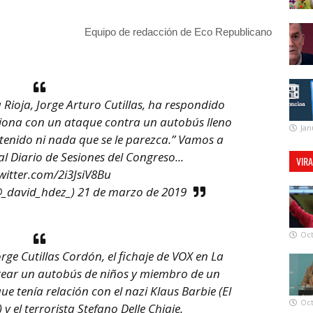
Equipo de redacción de Eco Republicano
 Rioja, Jorge Arturo Cutillas, ha respondido
aciona con un ataque contra un autobús lleno
Jan
etenido ni nada que se le parezca.” Vamos a
l Diario de Sesiones del Congreso...
VIR
twitter.com/2i3JsiV8Bu
_david_hdez_)
21 de marzo de 2019
Oct
ge Cutillas Cordón, el fichaje de VOX en La
rear un autobús de niños y miembro de un
que tenía relación con el nazi Klaus Barbie (El
Oct
y el terrorista Stefano Delle Chiaie.