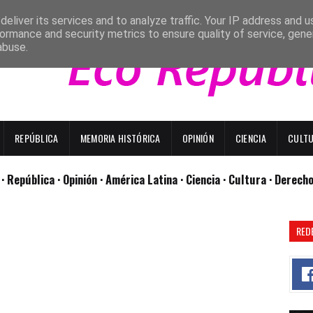
eliver its services and to analyze traffic. Your IP address and 
ormance and security metrics to ensure quality of service, gen
abuse.
REPÚBLICA
MEMORIA HISTÓRICA
OPINIÓN
CIENCIA
CULT
l
· República
· Opinión
· América Latina ·
Ciencia ·
Cultura ·
Derech
RED