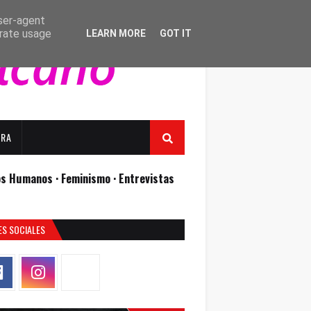
user-agent
erate usage
LEARN MORE
GOT IT
URA
os Humanos ·
Feminismo ·
Entrevistas
ES SOCIALES