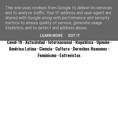
This site uses cookies from Google to deliver its services
and to analyze traffic. Your IP address and user-agent are
shared with Google along with performance and security
metrics to ensure quality of service, generate usage
statistics, and to detect and address abuse.
LEARN MORE
GOT IT
Covid-19
· Actualidad
· Internacional
· República
· Opinión
·
América Latina ·
Ciencia ·
Cultura ·
Derechos Humanos ·
Feminismo ·
Entrevistas