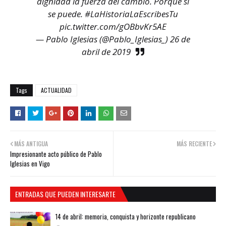
dignidad la fuerza del cambio. Porque sí
se puede.
#LaHistoriaLaEscribesTu
pic.twitter.com/gOBbvKr5AE
— Pablo Iglesias (@Pablo_Iglesias_)
26 de
abril de 2019
Tags
ACTUALIDAD
MÁS ANTIGUA
MÁS RECIENTE
Impresionante acto público de Pablo
Iglesias en Vigo
ENTRADAS QUE PUEDEN INTERESARTE
14 de abril: memoria, conquista y horizonte republicano