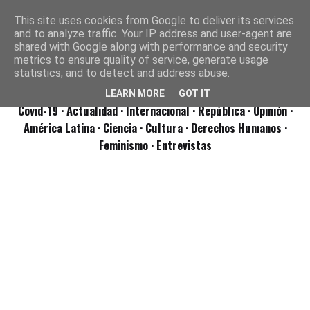
This site uses cookies from Google to deliver its services
and to analyze traffic. Your IP address and user-agent are
shared with Google along with performance and security
metrics to ensure quality of service, generate usage
statistics, and to detect and address abuse.
LEARN MORE
GOT IT
Covid-19
· Actualidad
· Internacional
· República
· Opinión
·
América Latina ·
Ciencia ·
Cultura ·
Derechos Humanos ·
Feminismo ·
Entrevistas