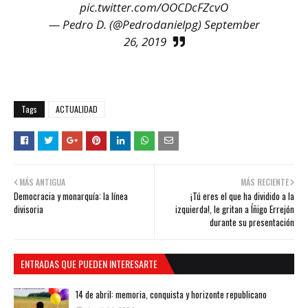
pic.twitter.com/OOCDcFZcvO
— Pedro D. (@Pedrodanielpg)
September
26, 2019
Tags
ACTUALIDAD
MÁS ANTIGUA
MÁS RECIENTE
Democracia y monarquía: la línea
¡Tú eres el que ha dividido a la
divisoria
izquierda!, le gritan a Íñigo Errejón
durante su presentación
ENTRADAS QUE PUEDEN INTERESARTE
14 de abril: memoria, conquista y horizonte republicano