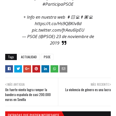
#ParticipaPSOE
+ Info en nuestra web 👩🏻‍💻👨🏽‍💻
https://t.co/Hs9QBKIv8d
pic.twitter.com/frAeu6IpEU
— PSOE (@PSOE)
23 de noviembre de
2019
Tags
ACTUALIDAD
PSOE
MÁS ANTIGUA
MÁS RECIENTE
Un fuerte viento logra romper la
La violencia de género es una lacra
bandera española de casi 200.000
euros en Sevilla
ENTRADAS QUE PUEDEN INTERESARTE