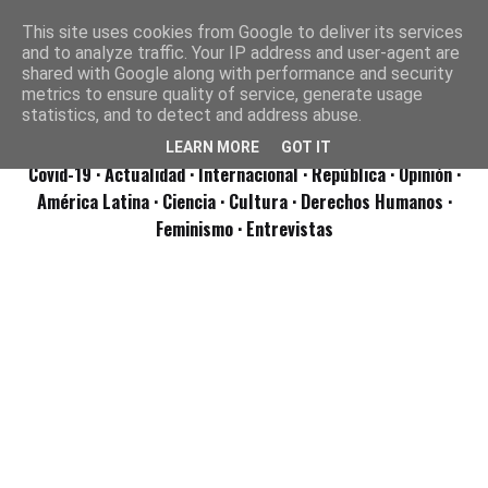
This site uses cookies from Google to deliver its services
and to analyze traffic. Your IP address and user-agent are
shared with Google along with performance and security
metrics to ensure quality of service, generate usage
statistics, and to detect and address abuse.
LEARN MORE
GOT IT
Covid-19
· Actualidad
· Internacional
· República
· Opinión
·
América Latina ·
Ciencia ·
Cultura ·
Derechos Humanos ·
Feminismo ·
Entrevistas