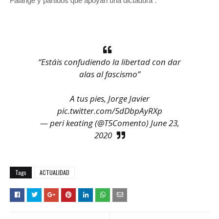
Falange y partidos que apoyan una dictadura".
“Estáis confudiendo la libertad con dar
alas al fascismo”
A tus pies, Jorge Javier
pic.twitter.com/5dDbpAyRXp
— peri keating (@T5Comento)
June 23,
2020
Tags
ACTUALIDAD