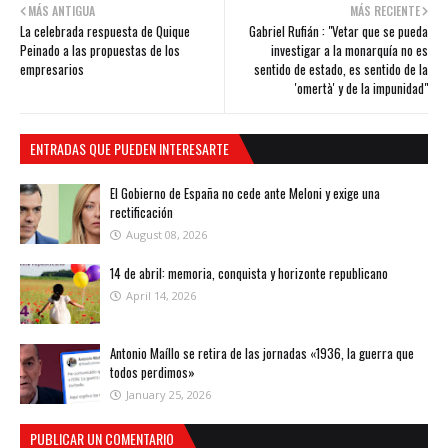
MÁS ANTIGUA
MÁS RECIENTE
La celebrada respuesta de Quique
Gabriel Rufián : "Vetar que se pueda
Peinado a las propuestas de los
investigar a la monarquía no es
empresarios
sentido de estado, es sentido de la
'omertà' y de la impunidad"
ENTRADAS QUE PUEDEN INTERESARTE
El Gobierno de España no cede ante Meloni y exige una
rectificación
August 08, 2026
14 de abril: memoria, conquista y horizonte republicano
April 14, 2026
Antonio Maíllo se retira de las jornadas «1936, la guerra que
todos perdimos»
January 25, 2026
PUBLICAR UN COMENTARIO