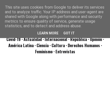
This site uses cookies from Google to deliver its services
and to analyze traffic. Your IP address and user-agent are
shared with Google along with performance and security
metrics to ensure quality of service, generate usage
statistics, and to detect and address abuse.
LEARN MORE
GOT IT
Covid-19
· Actualidad
· Internacional
· República
· Opinión
·
América Latina ·
Ciencia ·
Cultura ·
Derechos Humanos ·
Feminismo ·
Entrevistas