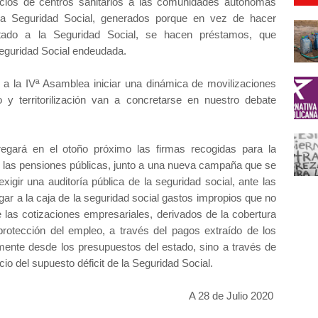
ficios de centros sanitarios a las comunidades autónomas
a Seguridad Social, generados porque en vez de hacer
stado a la Seguridad Social, se hacen préstamos, que
eguridad Social endeudada.
 a la IVª Asamblea iniciar una dinámica de movilizaciones
 y territorilización van a concretarse en nuestro debate
ará en el otoño próximo las firmas recogidas para la
de las pensiones públicas, junto a una nueva campaña que se
xigir una auditoría pública de la seguridad social, ante las
ar a la caja de la seguridad social gastos impropios que no
 las cotizaciones empresariales, derivados de la cobertura
ección del empleo, a través del pagos extraído de los
amente desde los presupuestos del estado, sino a través de
o del supuesto déficit de la Seguridad Social.
A 28 de Julio 2020