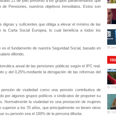
do 21 de julio presentó a los grupos parlamentarios que
o de Pensiones, nuestros objetivos inmediatos. Estos son
 dignas y suficientes que obliga a elevar el mínimo de las
n la Carta Social Europea, lo cual beneficia a todos los
Jan
ue es el fundamento de nuestra Seguridad Social, basado en
alario diferido.
VIR
automática anual de las pensiones públicas según el IPC real.
to y del 0,25%.mediante la derogación de las reformas del
Oct
 pensión de viudedad como una pensión contributiva de
ado por algunos grupos políticos o sindicatos de proponer su
es. Normalmente la viudedad es una prestación de mujeres
superior a los 70 años, que principalmente no tienen otros
Oct
e su pensión sea el 100% de la persona difunta.