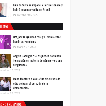
Lula da Silva se impone a Jair Bolsonaro y
habrá segunda vuelta en Brasil
October 03, 2022
INISMO
8M, por la igualdad real y efectiva entre
hombres y mujeres
March 07, 2023
Ángela Rodríguez: «Los jueces no tienen
formación en materia de género y es una
vergüenza»
vember 16, 2022
Irene Montero a Vox: «Sus discursos de
odio golpean al corazón de la
democracia»
vember 02, 2022
ECHOS HUMANOS