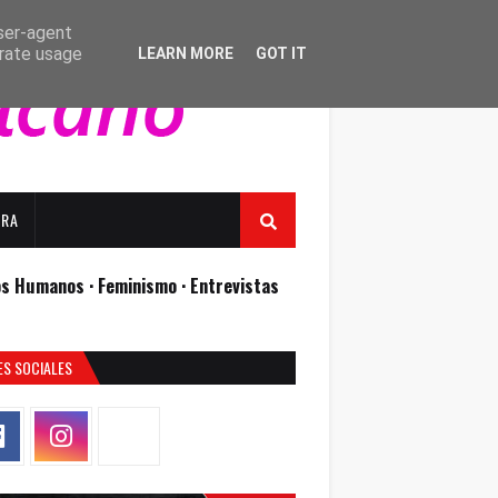
user-agent
erate usage
LEARN MORE
GOT IT
URA
os Humanos ·
Feminismo ·
Entrevistas
ES SOCIALES