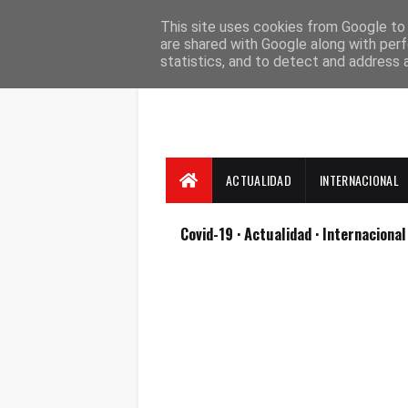
Suscríbete
Contacto
Nosotros
This site uses cookies from Google to d
are shared with Google along with perf
statistics, and to detect and address 
ACTUALIDAD
INTERNACIONAL
Covid-19
· Actualidad
· Internaciona