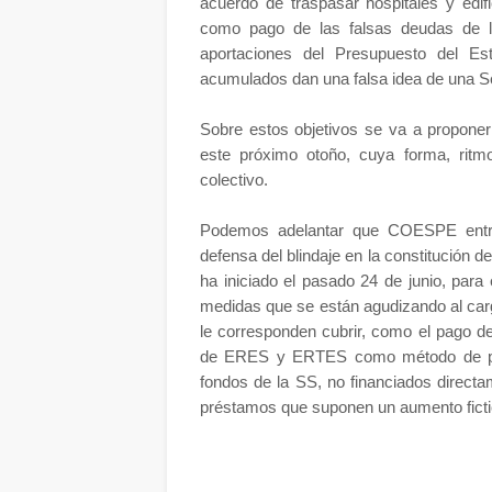
acuerdo de traspasar hospitales y edi
como pago de las falsas deudas de l
aportaciones del Presupuesto del E
acumulados dan una falsa idea de una S
Sobre estos objetivos se va a proponer
este próximo otoño, cuya forma, ritmo
colectivo.
Podemos adelantar que COESPE entreg
defensa del blindaje en la constitución 
ha iniciado el pasado 24 de junio, para e
medidas que se están agudizando al carg
le corresponden cubrir, como el pago de
de ERES y ERTES como método de prot
fondos de la SS, no financiados direct
préstamos que suponen un aumento fictici