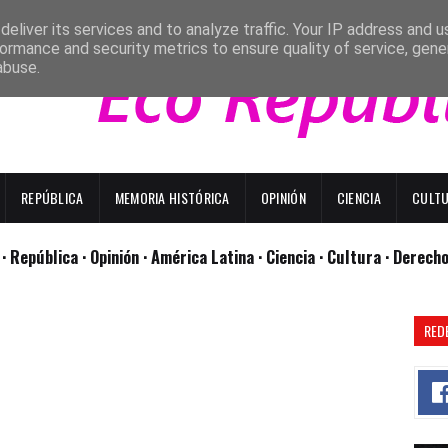
eliver its services and to analyze traffic. Your IP address and 
ormance and security metrics to ensure quality of service, gen
abuse.
REPÚBLICA
MEMORIA HISTÓRICA
OPINIÓN
CIENCIA
CULT
l
· República
· Opinión
· América Latina ·
Ciencia ·
Cultura ·
Derech
RED