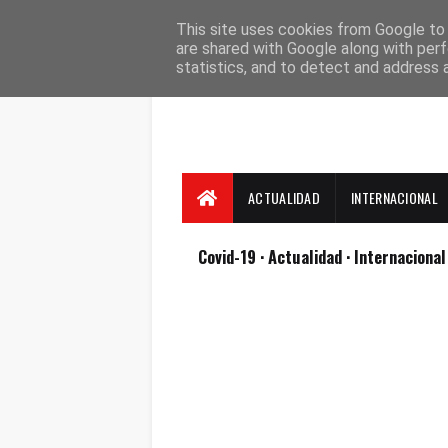
Suscríbete
Contacto
Nosotros
This site uses cookies from Google to d
are shared with Google along with perf
statistics, and to detect and address 
ACTUALIDAD
INTERNACIONAL
Covid-19
· Actualidad
· Internaciona