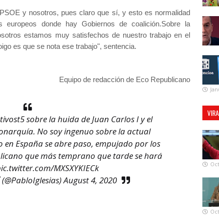
PSOE y nosotros, pues claro que sí, y esto es normalidad
 europeos donde hay Gobiernos de coalición.Sobre la
sotros estamos muy satisfechos de nuestro trabajo en el
go es que se nota ese trabajo", sentencia.
Equipo de redacción de Eco Republicano
Jan
VIR
ivost5
sobre la huida de Juan Carlos I y el
onarquía. No soy ingenuo sobre la actual
ro en España se abre paso, empujado por los
blicano que más temprano que tarde se hará
Oct
pic.twitter.com/MXSXYKIECk
 (@PabloIglesias)
August 4, 2020
Oct