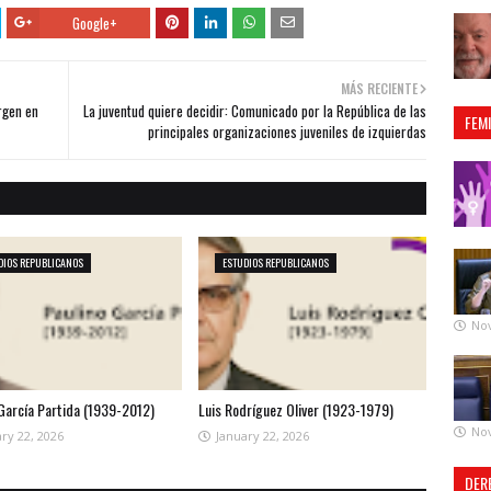
Google+
MÁS RECIENTE
rgen en
La juventud quiere decidir: Comunicado por la República de las
FEM
principales organizaciones juveniles de izquierdas
DIOS REPUBLICANOS
ESTUDIOS REPUBLICANOS
No
 García Partida (1939-2012)
Luis Rodríguez Oliver (1923-1979)
No
ry 22, 2026
January 22, 2026
DER