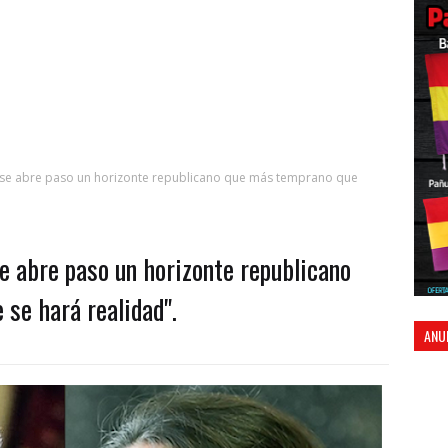
a se abre paso un horizonte republicano que más temprano que
se abre paso un horizonte republicano
se hará realidad".
ANU