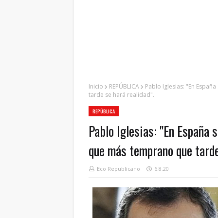
Inicio
REPÚBLICA
Pablo Iglesias: "En Españ
tarde se hará realidad".
REPÚBLICA
Pablo Iglesias: "En España 
que más temprano que tarde 
Eco Republicano
6.8.20