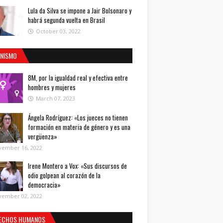
Lula da Silva se impone a Jair Bolsonaro y
habrá segunda vuelta en Brasil
October 03, 2022
INISMO
8M, por la igualdad real y efectiva entre
hombres y mujeres
March 07, 2023
Ángela Rodríguez: «Los jueces no tienen
formación en materia de género y es una
vergüenza»
vember 16, 2022
Irene Montero a Vox: «Sus discursos de
odio golpean al corazón de la
democracia»
vember 02, 2022
ECHOS HUMANOS