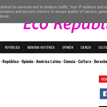
eliver its services and to analyze traffic. Your IP address and 
ormance and security metrics to ensure quality of service, gen
abuse.
REPÚBLICA
MEMORIA HISTÓRICA
OPINIÓN
CIENCIA
CULT
l
· República
· Opinión
· América Latina ·
Ciencia ·
Cultura ·
Derech
RED