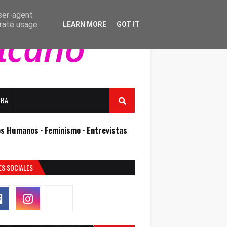
user-agent
erate usage
LEARN MORE
GOT IT
URA
os Humanos ·
Feminismo ·
Entrevistas
ES SOCIALES