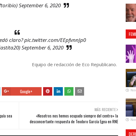
toribio)
September 6, 2020
FEM
edó claro?
pic.twitter.com/EEpfvnnJp0
astita20)
September 6, 2020
Equipo de redacción de Eco Republicano.
No
Google+
MÁS RECIENTE
quía sea
«Nosotros nos hemos ocupado siempre del centro» la
No
desconcertante respuesta de Teodoro García Egea en RNE
DER