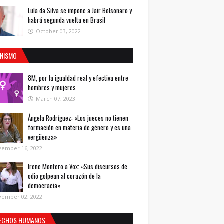
Lula da Silva se impone a Jair Bolsonaro y
habrá segunda vuelta en Brasil
October 03, 2022
INISMO
8M, por la igualdad real y efectiva entre
hombres y mujeres
March 07, 2023
Ángela Rodríguez: «Los jueces no tienen
formación en materia de género y es una
vergüenza»
vember 16, 2022
Irene Montero a Vox: «Sus discursos de
odio golpean al corazón de la
democracia»
vember 02, 2022
ECHOS HUMANOS