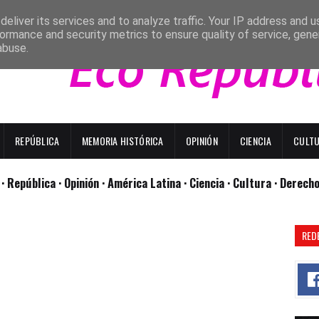
eliver its services and to analyze traffic. Your IP address and 
ormance and security metrics to ensure quality of service, gen
abuse.
REPÚBLICA
MEMORIA HISTÓRICA
OPINIÓN
CIENCIA
CULT
l
· República
· Opinión
· América Latina ·
Ciencia ·
Cultura ·
Derech
RED