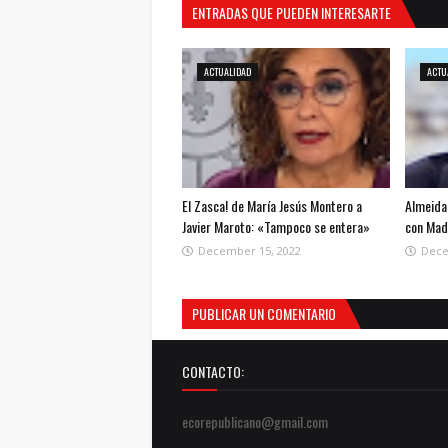
ENTRADAS QUE PUEDEN INTERESARTE
ACTUALIDAD
ACTU
El Zasca! de María Jesús Montero a
Almeida
Javier Maroto: «Tampoco se entera»
con Madr
December 15, 2022
Dece
PUBLICAR UN COMENTARIO
CONTACTO:
ecorepublicano@gmail.com