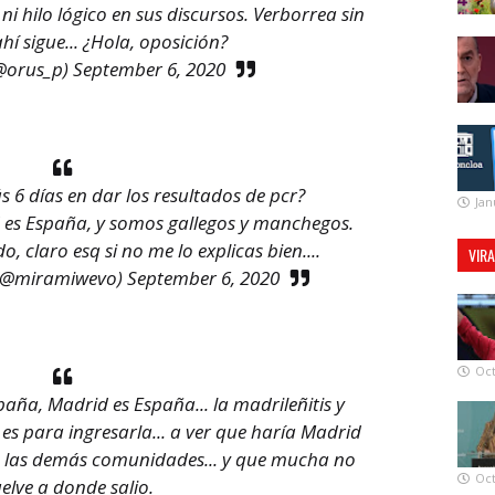
 ni hilo lógico en sus discursos. Verborrea sin
ahí sigue... ¿Hola, oposición?
@orus_p)
September 6, 2020
 6 días en dar los resultados de pcr?
Jan
 es España, y somos gallegos y manchegos.
o, claro esq si no me lo explicas bien....
VIR
(@miramiwevo)
September 6, 2020
Oct
aña, Madrid es España... la madrileñitis y
es para ingresarla... a ver que haría Madrid
de las demás comunidades... y que mucha no
Oct
elve a donde salio.