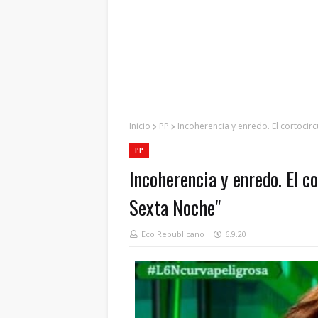
Inicio
PP
Incoherencia y enredo. El cortocir
PP
Incoherencia y enredo. El c
Sexta Noche"
Eco Republicano
6.9.20