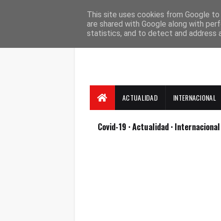
Suscríbete
Contacto
Nosotros
This site uses cookies from Google to d
are shared with Google along with perf
statistics, and to detect and address 
ACTUALIDAD
INTERNACIONAL
Covid-19
· Actualidad
· Internaciona