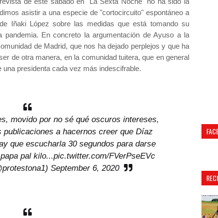
trevista de este sábado en "La Sexta Noche" no ha sido la
imos asistir a una especie de "cortocircuito" espontáneo a
 de Iñaki López sobre las medidas que está tomando su
 la pandemia. En concreto la argumentación de Ayuso a la
omunidad de Madrid, que nos ha dejado perplejos y que ha
ser de otra manera, en la comunidad tuitera, que en general
 una presidenta cada vez más indescifrable.
es
, movido por no sé qué oscuros intereses,
FAC
s publicaciones a hacernos creer que Díaz
hay que escucharla 30 segundos para darse
papa pal kilo...
pic.twitter.com/FVerPseEVc
@protestona1)
September 6, 2020
REC