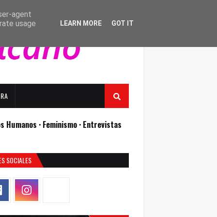
user-agent
erate usage
LEARN MORE
GOT IT
URA
os Humanos ·
Feminismo ·
Entrevistas
ES SOCIALES