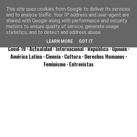
This site uses cookies from Google to deliver its services
and to analyze traffic. Your IP address and user-agent are
shared with Google along with performance and security
metrics to ensure quality of service, generate usage
statistics, and to detect and address abuse.
LEARN MORE
GOT IT
Covid-19
· Actualidad
· Internacional
· República
· Opinión
·
América Latina ·
Ciencia ·
Cultura ·
Derechos Humanos ·
Feminismo ·
Entrevistas