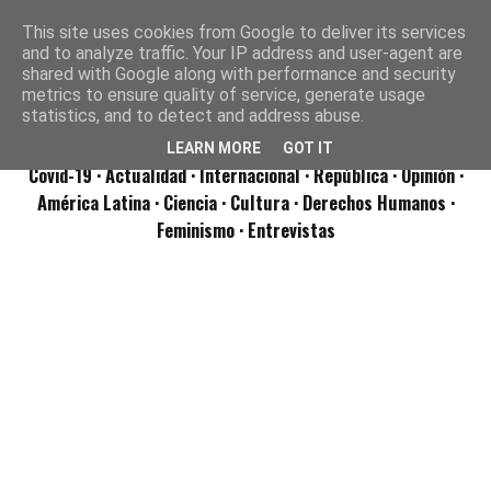
This site uses cookies from Google to deliver its services
and to analyze traffic. Your IP address and user-agent are
shared with Google along with performance and security
metrics to ensure quality of service, generate usage
statistics, and to detect and address abuse.
LEARN MORE
GOT IT
Covid-19
· Actualidad
· Internacional
· República
· Opinión
·
América Latina ·
Ciencia ·
Cultura ·
Derechos Humanos ·
Feminismo ·
Entrevistas