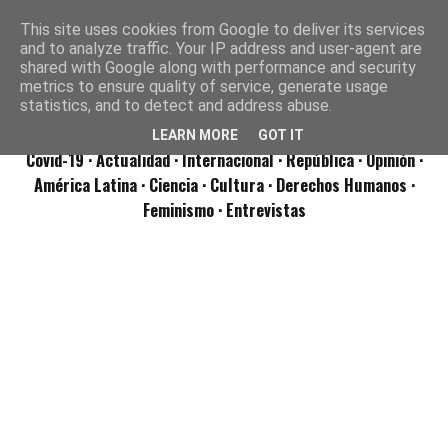
This site uses cookies from Google to deliver its services
and to analyze traffic. Your IP address and user-agent are
shared with Google along with performance and security
metrics to ensure quality of service, generate usage
statistics, and to detect and address abuse.
LEARN MORE
GOT IT
Covid-19
· Actualidad
· Internacional
· República
· Opinión
·
América Latina ·
Ciencia ·
Cultura ·
Derechos Humanos ·
Feminismo ·
Entrevistas