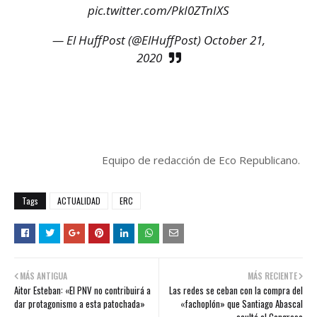
pic.twitter.com/PkI0ZTnIXS
— El HuffPost (@ElHuffPost)
October 21,
2020
Equipo de redacción de Eco Republicano.
Tags
ACTUALIDAD
ERC
MÁS ANTIGUA
MÁS RECIENTE
Aitor Esteban: «El PNV no contribuirá a
Las redes se ceban con la compra del
dar protagonismo a esta patochada»
«fachoplón» que Santiago Abascal
ocultó al Congreso