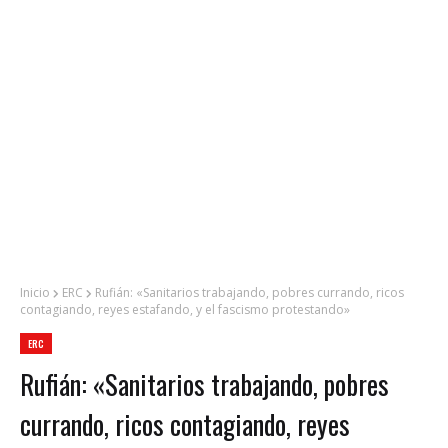
Inicio
ERC
Rufián: «Sanitarios trabajando, pobres currando, ricos
contagiando, reyes estafando, y el fascismo protestando»
ERC
Rufián: «Sanitarios trabajando, pobres
currando, ricos contagiando, reyes