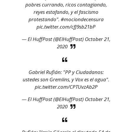
pobres currando, ricos contagiando,
reyes estafando, y el fascismo
protestando".
#mociondecensura
pic.twitter.com/cfJ9sb21bP
— El HuffPost (@ElHuffPost)
October 21,
2020
Gabriel Rufián: "PP y Ciudadanos:
ustedes son Gremlins, y Vox es el agua".
pic.twitter.com/CPTUvzAb2P
— El HuffPost (@ElHuffPost)
October 21,
2020