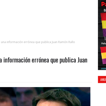
e una información errónea que publica Juan Ramón Rallo
a información errónea que publica Juan
ANU