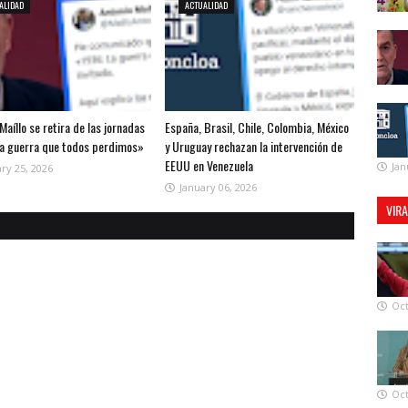
ALIDAD
ACTUALIDAD
Maíllo se retira de las jornadas
España, Brasil, Chile, Colombia, México
la guerra que todos perdimos»
y Uruguay rechazan la intervención de
EEUU en Venezuela
Jan
ry 25, 2026
January 06, 2026
VIR
Oct
Oct