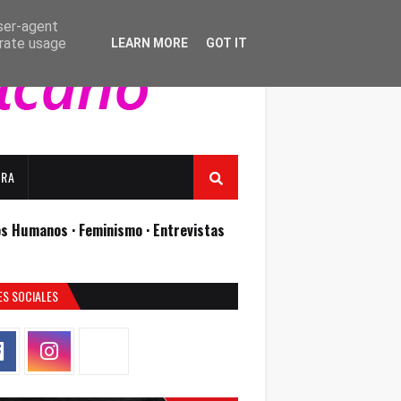
user-agent
erate usage
LEARN MORE
GOT IT
URA
os Humanos ·
Feminismo ·
Entrevistas
ES SOCIALES