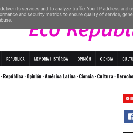
eliver its services and to analyze traffic. Your IP address and 
ormance and security metrics to ensure quality of service, gen
abuse.
REPÚBLICA
MEMORIA HISTÓRICA
OPINIÓN
CIENCIA
CULT
l
· República
· Opinión
· América Latina ·
Ciencia ·
Cultura ·
Derech
RED