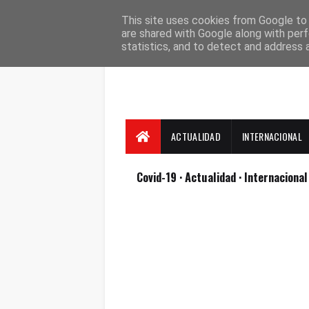
Suscríbete
Contacto
Nosotros
This site uses cookies from Google to d
are shared with Google along with perf
statistics, and to detect and address 
ACTUALIDAD
INTERNACIONAL
Covid-19
· Actualidad
· Internaciona