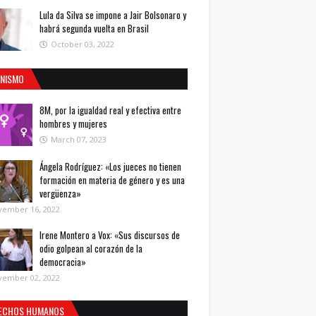
Lula da Silva se impone a Jair Bolsonaro y
habrá segunda vuelta en Brasil
October 03, 2022
INISMO
8M, por la igualdad real y efectiva entre
hombres y mujeres
March 07, 2023
Ángela Rodríguez: «Los jueces no tienen
formación en materia de género y es una
vergüenza»
vember 16, 2022
Irene Montero a Vox: «Sus discursos de
odio golpean al corazón de la
democracia»
vember 02, 2022
ECHOS HUMANOS