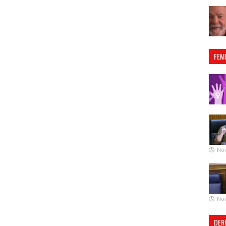
FEM
No
No
DER