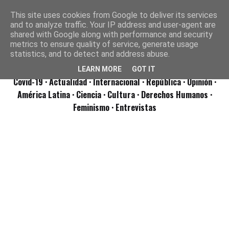
This site uses cookies from Google to deliver its services
and to analyze traffic. Your IP address and user-agent are
shared with Google along with performance and security
metrics to ensure quality of service, generate usage
statistics, and to detect and address abuse.
LEARN MORE
GOT IT
Covid-19
· Actualidad
· Internacional
· República
· Opinión
·
América Latina ·
Ciencia ·
Cultura ·
Derechos Humanos ·
Feminismo ·
Entrevistas