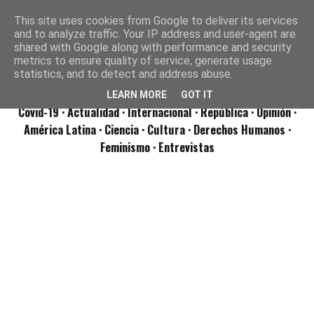
This site uses cookies from Google to deliver its services
and to analyze traffic. Your IP address and user-agent are
shared with Google along with performance and security
metrics to ensure quality of service, generate usage
statistics, and to detect and address abuse.
LEARN MORE
GOT IT
Covid-19
· Actualidad
· Internacional
· República
· Opinión
·
América Latina ·
Ciencia ·
Cultura ·
Derechos Humanos ·
Feminismo ·
Entrevistas