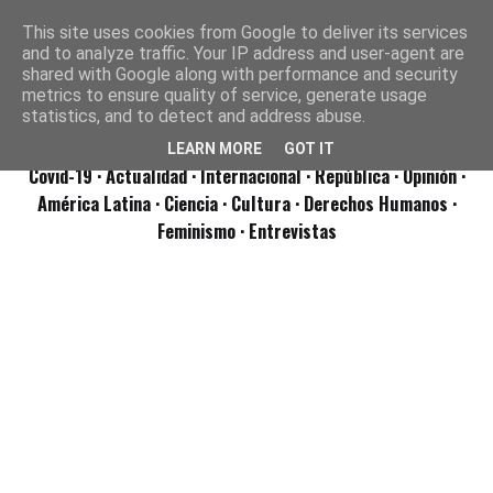
This site uses cookies from Google to deliver its services
and to analyze traffic. Your IP address and user-agent are
shared with Google along with performance and security
metrics to ensure quality of service, generate usage
statistics, and to detect and address abuse.
LEARN MORE
GOT IT
Covid-19
· Actualidad
· Internacional
· República
· Opinión
·
América Latina ·
Ciencia ·
Cultura ·
Derechos Humanos ·
Feminismo ·
Entrevistas