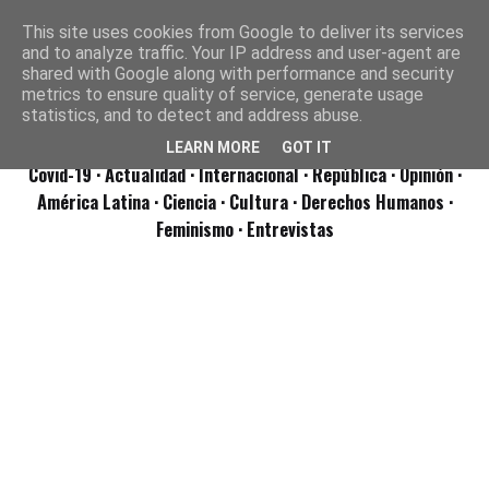
This site uses cookies from Google to deliver its services
and to analyze traffic. Your IP address and user-agent are
shared with Google along with performance and security
metrics to ensure quality of service, generate usage
statistics, and to detect and address abuse.
LEARN MORE
GOT IT
Covid-19
· Actualidad
· Internacional
· República
· Opinión
·
América Latina ·
Ciencia ·
Cultura ·
Derechos Humanos ·
Feminismo ·
Entrevistas