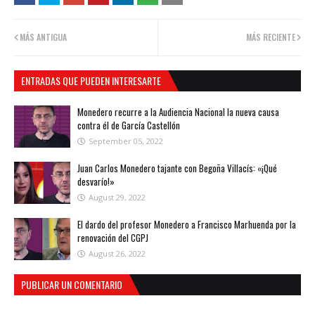
MÁS ANTIGUA
MÁS RECIENTE
ENTRADAS QUE PUEDEN INTERESARTE
Monedero recurre a la Audiencia Nacional la nueva causa
contra él de García Castellón
September 05, 2022
Juan Carlos Monedero tajante con Begoña Villacís: «¡Qué
desvarío!»
August 29, 2022
El dardo del profesor Monedero a Francisco Marhuenda por la
renovación del CGPJ
August 26, 2022
PUBLICAR UN COMENTARIO