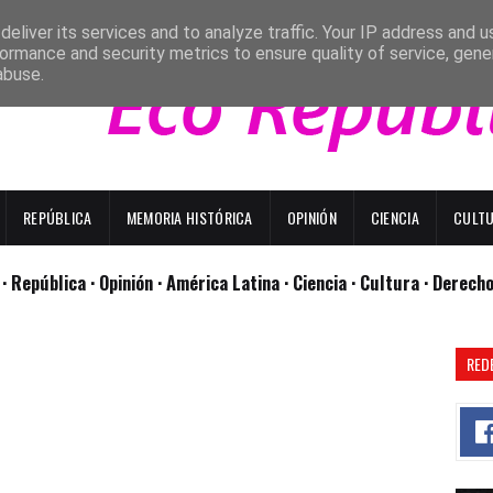
eliver its services and to analyze traffic. Your IP address and 
ormance and security metrics to ensure quality of service, gen
abuse.
REPÚBLICA
MEMORIA HISTÓRICA
OPINIÓN
CIENCIA
CULT
l
· República
· Opinión
· América Latina ·
Ciencia ·
Cultura ·
Derech
RED