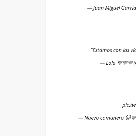
— Juan Miguel Garri
"Estamos con las ví
— Lola 💜💜💜 
pic.t
— Nuevo comunero 🐱💜