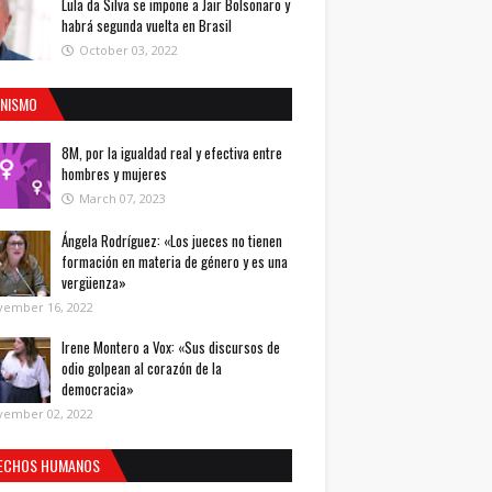
Lula da Silva se impone a Jair Bolsonaro y
habrá segunda vuelta en Brasil
October 03, 2022
INISMO
8M, por la igualdad real y efectiva entre
hombres y mujeres
March 07, 2023
Ángela Rodríguez: «Los jueces no tienen
formación en materia de género y es una
vergüenza»
vember 16, 2022
Irene Montero a Vox: «Sus discursos de
odio golpean al corazón de la
democracia»
vember 02, 2022
ECHOS HUMANOS