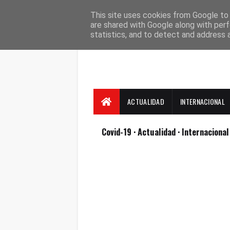
Suscríbete
Contacto
Nosotros
This site uses cookies from Google to d
are shared with Google along with perf
statistics, and to detect and address 
ACTUALIDAD
INTERNACIONAL
Covid-19
· Actualidad
· Internaciona