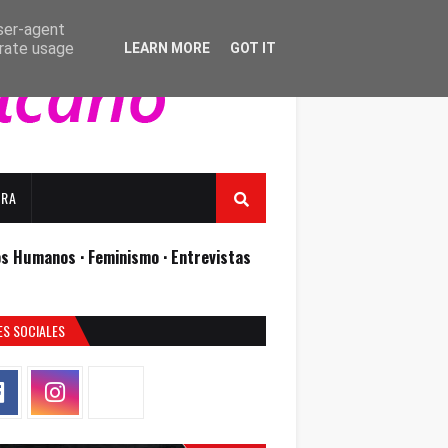
user-agent
erate usage
LEARN MORE
GOT IT
URA
os Humanos ·
Feminismo ·
Entrevistas
ES SOCIALES