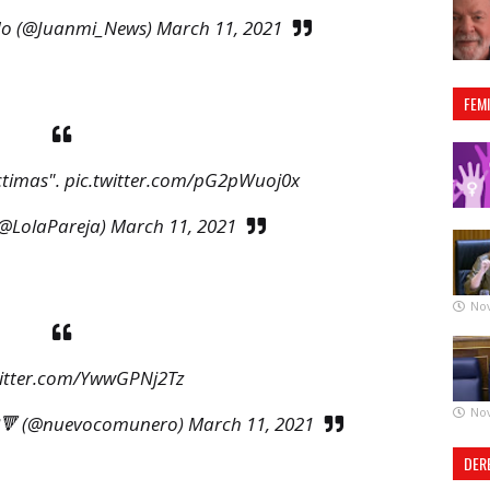
do (@Juanmi_News)
March 11, 2021
FEM
ctimas".
pic.twitter.com/pG2pWuoj0x
(@LolaPareja)
March 11, 2021
No
witter.com/YwwGPNj2Tz
No
🔻 (@nuevocomunero)
March 11, 2021
DER