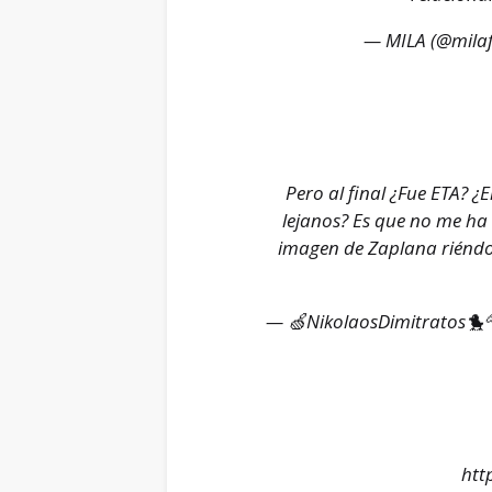
— MILA (@mila
Pero al final ¿Fue ETA? 
lejanos? Es que no me ha
imagen de Zaplana riéndos
— 🍏NikolaosDimitratos🐤
htt