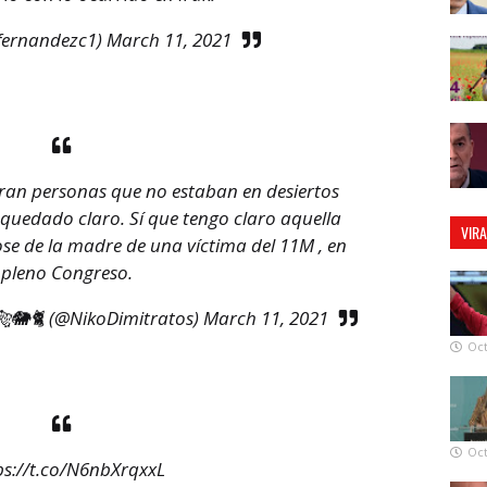
fernandezc1)
March 11, 2021
¿Eran personas que no estaban en desiertos
 quedado claro. Sí que tengo claro aquella
VIR
e de la madre de una víctima del 11M , en
pleno Congreso.
🐘🐈 (@NikoDimitratos)
March 11, 2021
Oct
Oct
ps://t.co/N6nbXrqxxL