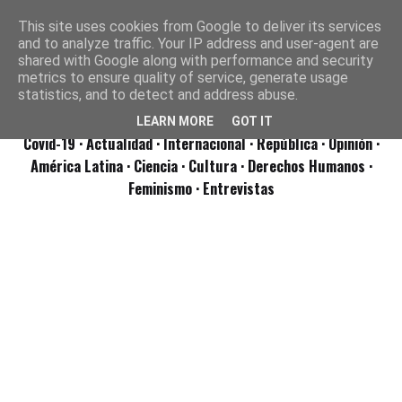
This site uses cookies from Google to deliver its services
and to analyze traffic. Your IP address and user-agent are
shared with Google along with performance and security
metrics to ensure quality of service, generate usage
statistics, and to detect and address abuse.
LEARN MORE
GOT IT
Covid-19
· Actualidad
· Internacional
· República
· Opinión
·
América Latina ·
Ciencia ·
Cultura ·
Derechos Humanos ·
Feminismo ·
Entrevistas