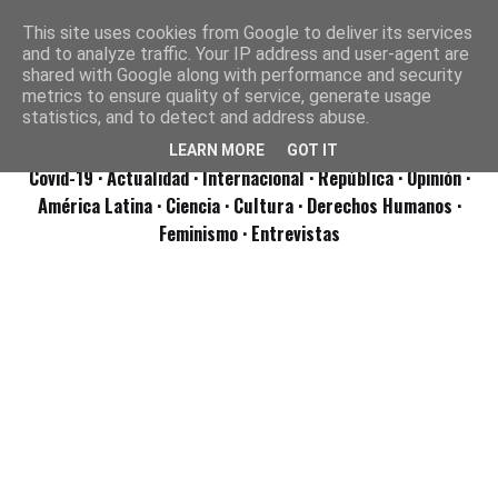
This site uses cookies from Google to deliver its services
and to analyze traffic. Your IP address and user-agent are
shared with Google along with performance and security
metrics to ensure quality of service, generate usage
statistics, and to detect and address abuse.
LEARN MORE
GOT IT
Covid-19
· Actualidad
· Internacional
· República
· Opinión
·
América Latina ·
Ciencia ·
Cultura ·
Derechos Humanos ·
Feminismo ·
Entrevistas