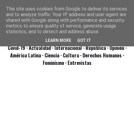
This site uses cookies from Google to deliver its services
and to analyze traffic. Your IP address and user-agent are
shared with Google along with performance and security
metrics to ensure quality of service, generate usage
statistics, and to detect and address abuse.
LEARN MORE
GOT IT
Covid-19
· Actualidad
· Internacional
· República
· Opinión
·
América Latina ·
Ciencia ·
Cultura ·
Derechos Humanos ·
Feminismo ·
Entrevistas