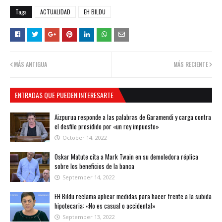
Tags
ACTUALIDAD
EH BILDU
MÁS ANTIGUA
MÁS RECIENTE
ENTRADAS QUE PUEDEN INTERESARTE
Aizpurua responde a las palabras de Garamendi y carga contra
el desfile presidido por «un rey impuesto»
October 14, 2022
Oskar Matute cita a Mark Twain en su demoledora réplica
sobre los beneficios de la banca
September 14, 2022
EH Bildu reclama aplicar medidas para hacer frente a la subida
hipotecaria: «No es casual o accidental»
September 13, 2022